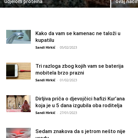
udjelom proteina
ovaj nači
Kako da vam se kamenac ne taloži u
kupatilu
Sandi Hirkić
-
05/02/2023
Tri razloga zbog kojih vam se baterija
mobitela brzo prazni
Sandi Hirkić
-
01/02/2023
Dirljiva priča o djevojčici hafizi Kur’ana
koja je u 5 dana izgubila oba roditelja
Sandi Hirkić
-
27/01/2023
Sedam znakova da s jetrom nešto nije