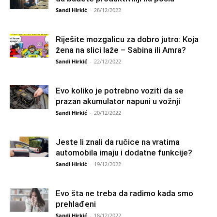
Sandi Hirkić
-
28/12/2022
Riješite mozgalicu za dobro jutro: Koja
žena na slici laže – Sabina ili Amra?
Sandi Hirkić
-
22/12/2022
Evo koliko je potrebno voziti da se
prazan akumulator napuni u vožnji
Sandi Hirkić
-
20/12/2022
Jeste li znali da ručice na vratima
automobila imaju i dodatne funkcije?
Sandi Hirkić
-
19/12/2022
Evo šta ne treba da radimo kada smo
prehlađeni
Sandi Hirkić
-
18/12/2022