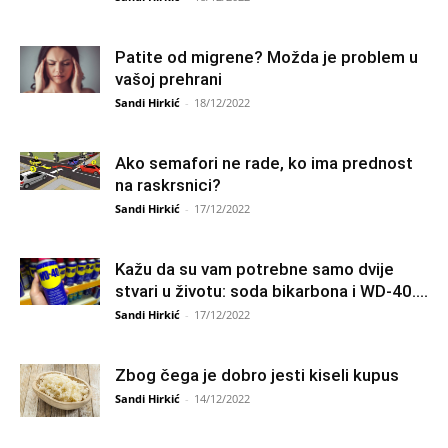
Patite od migrene? Možda je problem u
vašoj prehrani
Sandi Hirkić
-
18/12/2022
Ako semafori ne rade, ko ima prednost
na raskrsnici?
Sandi Hirkić
-
17/12/2022
Kažu da su vam potrebne samo dvije
stvari u životu: soda bikarbona i WD-40....
Sandi Hirkić
-
17/12/2022
Zbog čega je dobro jesti kiseli kupus
Sandi Hirkić
-
14/12/2022