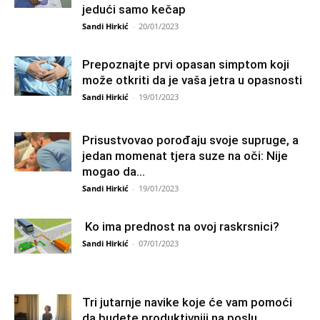
jedući samo kečap
Sandi Hirkić
-
20/01/2023
Prepoznajte prvi opasan simptom koji
može otkriti da je vaša jetra u opasnosti
Sandi Hirkić
-
19/01/2023
Prisustvovao porođaju svoje supruge, a
jedan momenat tjera suze na oči: Nije
mogao da...
Sandi Hirkić
-
19/01/2023
Ko ima prednost na ovoj raskrsnici?
Sandi Hirkić
-
07/01/2023
Tri jutarnje navike koje će vam pomoći
da budete produktivniji na poslu