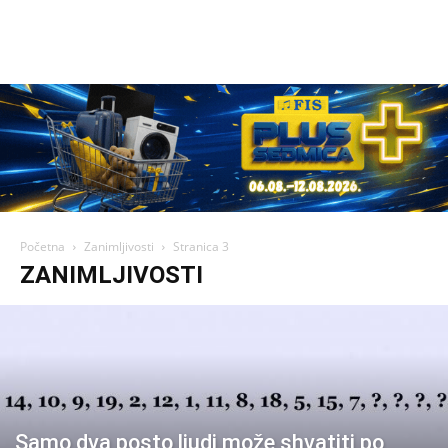
Početna
Zanimljivosti
Stranica 3
ZANIMLJIVOSTI
Samo dva posto ljudi može shvatiti po