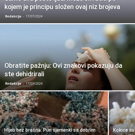
kojem je principu složen ovaj niz brojeva
Redakcija
-
17/07/2024
Obratite pažnju: Ovi znakovi pokazuju da
ste dehidrirali
Redakcija
-
17/07/2024
Hljeb bez brašna: Pun sjemenki sa dobrim
Kokice su