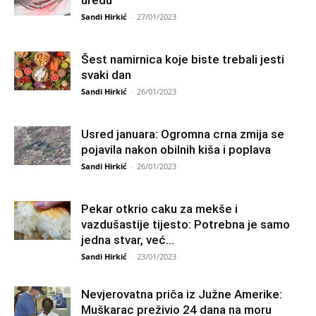
uredu
Sandi Hirkić
-
27/01/2023
Šest namirnica koje biste trebali jesti
svaki dan
Sandi Hirkić
-
26/01/2023
Usred januara: Ogromna crna zmija se
pojavila nakon obilnih kiša i poplava
Sandi Hirkić
-
26/01/2023
Pekar otkrio caku za mekše i
vazdušastije tijesto: Potrebna je samo
jedna stvar, već...
Sandi Hirkić
-
23/01/2023
Nevjerovatna priča iz Južne Amerike:
Muškarac preživio 24 dana na moru