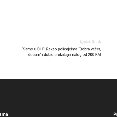
Sljedeći članak
o
“Samo u BiH”: Rekao policajcima “Dobra večer,
čobani” i dobio prekršajni nalog od 200 KM
ama
P