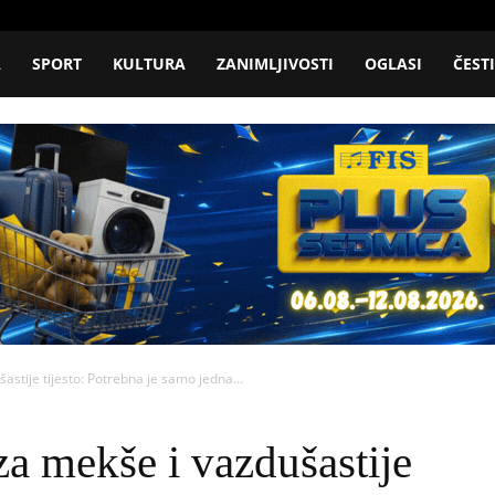
A
SPORT
KULTURA
ZANIMLJIVOSTI
OGLASI
ČEST
astije tijesto: Potrebna je samo jedna...
za mekše i vazdušastije