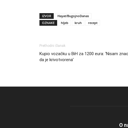
IZVOR
Hayat/BugojnoDanas
OZNAKE
hljeb
kruh
recept
Prethodni članak
Kupio vozačku u BiH za 1200 eura: ‘Nisam zna
da je krivotvorena’
O n