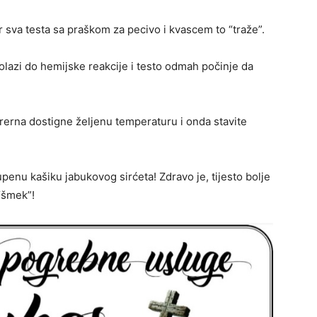
jer sva testa sa praškom za pecivo i kvascem to “traže”.
dolazi do hemijske reakcije i testo odmah počinje da
rerna dostigne željenu temperaturu i onda stavite
supenu kašiku jabukovog sirćeta! Zdravo je, tijesto bolje
 “šmek”!