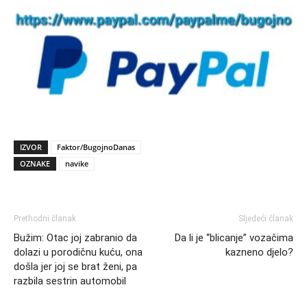
IZVOR
Faktor/BugojnoDanas
OZNAKE
navike
Prethodni članak
Sljedeći članak
Bužim: Otac joj zabranio da
Da li je “blicanje” vozačima
dolazi u porodičnu kuću, ona
kazneno djelo?
došla jer joj se brat ženi, pa
razbila sestrin automobil