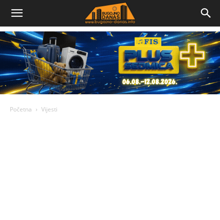
Bugojno
Danas
Početna
Vijesti