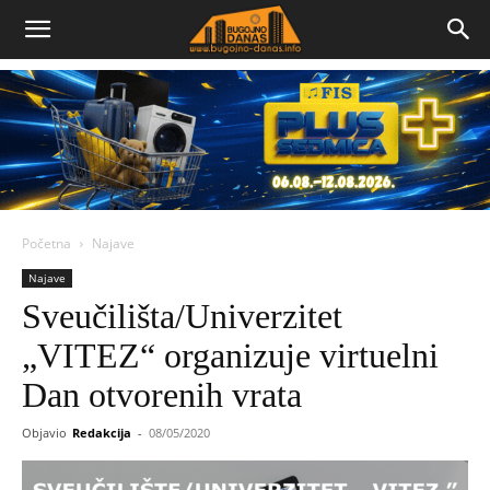
Bugojno
Danas
Početna
Najave
Najave
Sveučilišta/Univerzitet
„VITEZ“ organizuje virtuelni
Dan otvorenih vrata
Objavio
Redakcija
-
08/05/2020