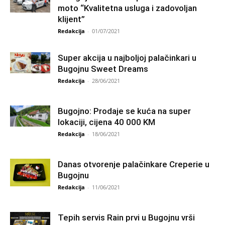
moto “Kvalitetna usluga i zadovoljan
klijent”
Redakcija
-
01/07/2021
Super akcija u najboljoj palačinkari u
Bugojnu Sweet Dreams
Redakcija
-
28/06/2021
Bugojno: Prodaje se kuća na super
lokaciji, cijena 40 000 KM
Redakcija
-
18/06/2021
Danas otvorenje palačinkare Creperie u
Bugojnu
Redakcija
-
11/06/2021
Tepih servis Rain prvi u Bugojnu vrši