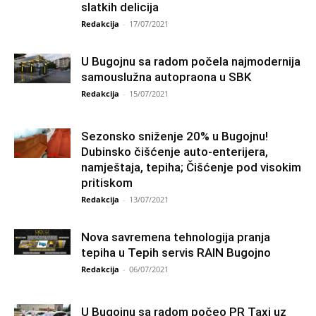
slatkih delicija
Redakcija
-
17/07/2021
U Bugojnu sa radom počela najmodernija
samouslužna autopraona u SBK
Redakcija
-
15/07/2021
Sezonsko sniženje 20% u Bugojnu!
Dubinsko čišćenje auto-enterijera,
namještaja, tepiha; Čišćenje pod visokim
pritiskom
Redakcija
-
13/07/2021
Nova savremena tehnologija pranja
tepiha u Tepih servis RAIN Bugojno
Redakcija
-
06/07/2021
U Bugojnu sa radom počeo PR Taxi uz