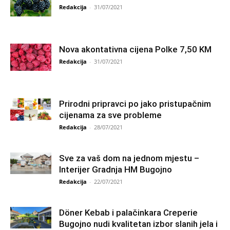
Redakcija
-
31/07/2021
Nova akontativna cijena Polke 7,50 KM
Redakcija
-
31/07/2021
Prirodni pripravci po jako pristupačnim
cijenama za sve probleme
Redakcija
-
28/07/2021
Sve za vaš dom na jednom mjestu –
Interijer Gradnja HM Bugojno
Redakcija
-
22/07/2021
Döner Kebab i palačinkara Creperie
Bugojno nudi kvalitetan izbor slanih jela i