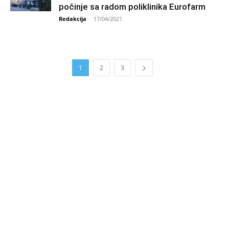
počinje sa radom poliklinika Eurofarm
Redakcija
-
17/04/2021
1
2
3