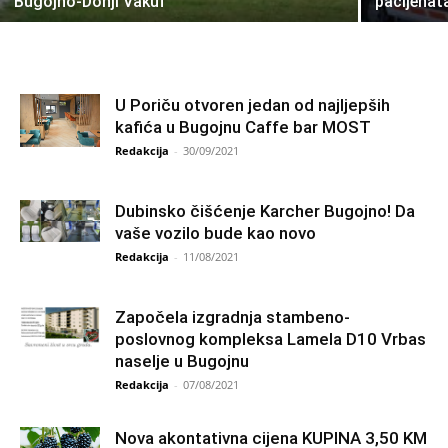
Bugojno-Donji Vakuf
pacijenata
U Poriču otvoren jedan od najljepših
kafića u Bugojnu Caffe bar MOST
Redakcija
-
30/09/2021
Dubinsko čišćenje Karcher Bugojno! Da
vaše vozilo bude kao novo
Redakcija
-
11/08/2021
Započela izgradnja stambeno-
poslovnog kompleksa Lamela D10 Vrbas
naselje u Bugojnu
Redakcija
-
07/08/2021
Nova akontativna cijena KUPINA 3,50 KM