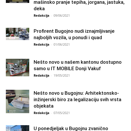
mašinsko pranje tepiha, jorgana, jastuka,
deka
Redakcija
-
09/06/2021
Profirent Bugojno nudi iznajmljivanje
najboljih vozila, u ponudi i quad
Redakcija
-
01/06/2021
Nešto novo u našem kantonu dostupno
samo u IT MOBILE Donji Vakuf
Redakcija
-
19/05/2021
Nešto novo u Bugojnu: Arhitektonsko-
inžinjerski biro za legalizaciju svih vrsta
objekata
Redakcija
-
07/05/2021
U ponedjeljak u Bugojnu zvanično