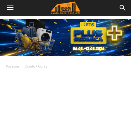
Bugojno
Danas
Početna
Ostalo - Oglasi