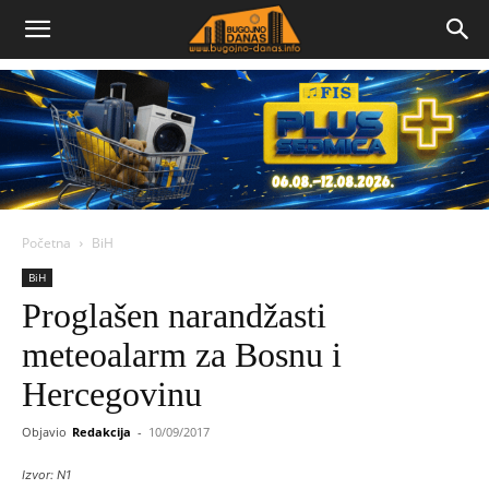
Bugojno
Danas
Početna
BiH
BiH
Proglašen narandžasti
meteoalarm za Bosnu i
Hercegovinu
Objavio
Redakcija
-
10/09/2017
Izvor: N1