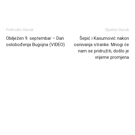
Prethodni članak
Sljedeći članak
Obilježen 9. septembar – Dan
Šepić i Kasumović nakon
oslobođenja Bugojna (VIDEO)
osnivanja stranke: Mnogi će
nam se pridružiti, došlo je
vrijeme promjena