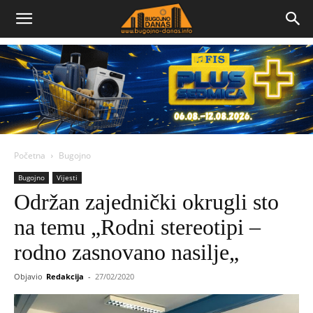
Bugojno
Danas
Početna
Bugojno
Bugojno
Vijesti
Održan zajednički okrugli sto
na temu „Rodni stereotipi –
rodno zasnovano nasilje„
Objavio
Redakcija
-
27/02/2020