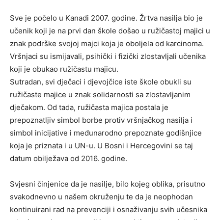
Sve je počelo u Kanadi 2007. godine. Žrtva nasilja bio je
učenik koji je na prvi dan škole došao u ružičastoj majici u
znak podrške svojoj majci koja je oboljela od karcinoma.
Vršnjaci su ismijavali, psihički i fizički zlostavljali učenika
koji je obukao ružičastu majicu.
Sutradan, svi dječaci i djevojčice iste škole obukli su
ružičaste majice u znak solidarnosti sa zlostavljanim
dječakom. Od tada, ružičasta majica postala je
prepoznatljiv simbol borbe protiv vršnjačkog nasilja i
simbol inicijative i međunarodno prepoznate godišnjice
koja je priznata i u UN-u. U Bosni i Hercegovini se taj
datum obilježava od 2016. godine.
Svjesni činjenice da je nasilje, bilo kojeg oblika, prisutno
svakodnevno u našem okruženju te da je neophodan
kontinuirani rad na prevenciji i osnaživanju svih učesnika