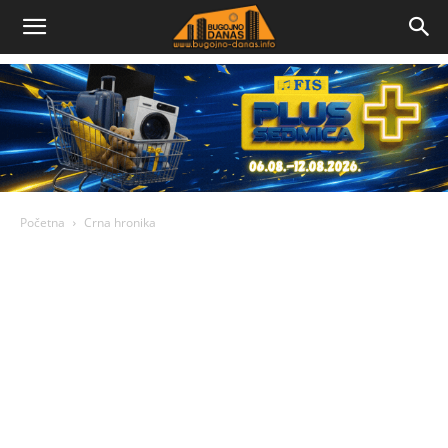
Bugojno
Danas
Početna
Crna hronika