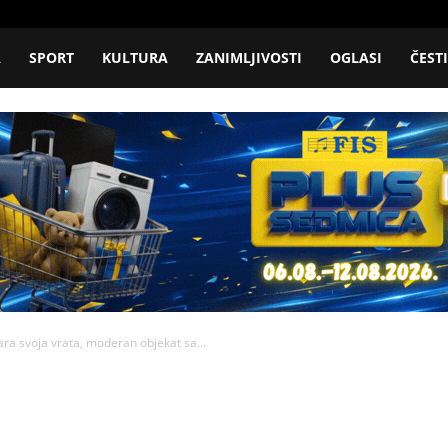
A
SPORT
KULTURA
ZANIMLJIVOSTI
OGLASI
ČEST
ara svoja vrata, moderan objekat sa...