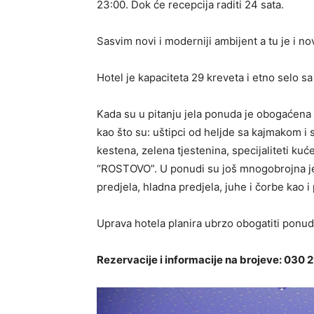
23:00. Dok će recepcija raditi 24 sata.
Sasvim novi i moderniji ambijent a tu je i no
Hotel je kapaciteta 29 kreveta i etno selo sa
Kada su u pitanju jela ponuda je obogaćena
kao što su: uštipci od heljde sa kajmakom i s
kestena, zelena tjestenina, specijaliteti ku
“ROSTOVO”. U ponudi su još mnogobrojna jela k
predjela, hladna predjela, juhe i čorbe kao i 
Uprava hotela planira ubrzo obogatiti ponud
Rezervacije i informacije na brojeve: 030 