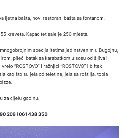
va ljetna bašta, novi restoran, bašta sa fontanom.
 55 kreveta. Kapacitet sale je 250 mjesta.
 mnogobrojnim specijalitetima jedinstvenim u Bugojnu,
irom, pileći batak sa karabatkom u sosu od šljiva i
će vrelo “ROSTOVO” i ražnjići “ROSTOVO” i biftek
ao što su jela od teletine, jela sa roštilja, topla
pizze.
u za cijelu godinu.
290 209 i 061 438 350