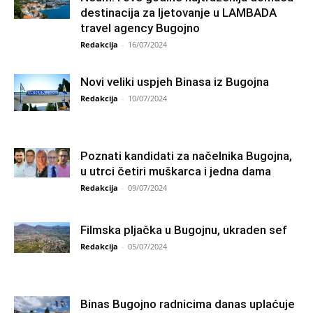
destinacija za ljetovanje u LAMBADA
travel agency Bugojno
Redakcija
-
16/07/2024
Novi veliki uspjeh Binasa iz Bugojna
Redakcija
-
10/07/2024
Poznati kandidati za načelnika Bugojna,
u utrci četiri muškarca i jedna dama
Redakcija
-
09/07/2024
Filmska pljačka u Bugojnu, ukraden sef
Redakcija
-
05/07/2024
Binas Bugojno radnicima danas uplaćuje