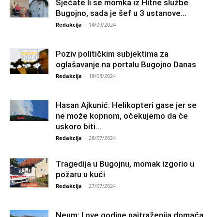
Sjećate li se momka iz Hitne službe
Bugojno, sada je šef u 3 ustanove...
Redakcija
-
14/09/2024
Poziv političkim subjektima za
oglašavanje na portalu Bugojno Danas
Redakcija
-
18/08/2024
Hasan Ajkunić: Helikopteri gase jer se
ne može kopnom, očekujemo da će
uskoro biti...
Redakcija
-
28/07/2024
Tragedija u Bugojnu, momak izgorio u
požaru u kući
Redakcija
-
27/07/2024
Neum: I ove godine najtraženija domaća