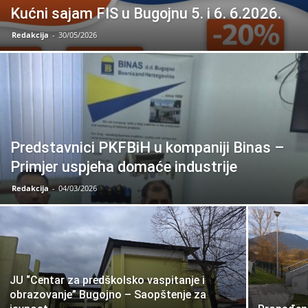
Kućni sajam FIS u Bugojnu 5. i 6. 6.2026.
Redakcija
-
30/05/2026
Predstavnici PKFBiH u kompaniji Binas –
Primjer uspjeha domaće industrije
Redakcija
-
04/03/2026
JU “Centar za predškolsko vaspitanje i
obrazovanje” Bugojno – Saopštenje za