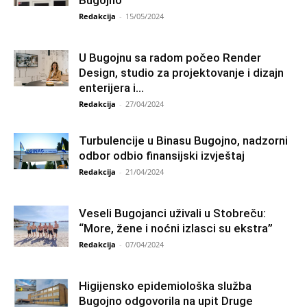
Bugojno
Redakcija
-
15/05/2024
U Bugojnu sa radom počeo Render
Design, studio za projektovanje i dizajn
enterijera i...
Redakcija
-
27/04/2024
Turbulencije u Binasu Bugojno, nadzorni
odbor odbio finansijski izvještaj
Redakcija
-
21/04/2024
Veseli Bugojanci uživali u Stobreču:
“More, žene i noćni izlasci su ekstra”
Redakcija
-
07/04/2024
Higijensko epidemiološka služba
Bugojno odgovorila na upit Druge