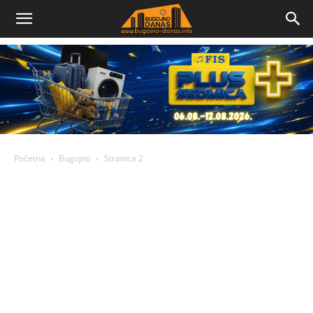
Bugojno
Danas
Početna
Bugojno
Stranica 2