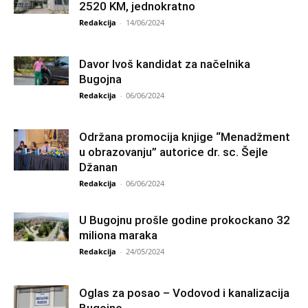
2520 KM, jednokratno
Redakcija
-
14/06/2024
Davor Ivoš kandidat za načelnika
Bugojna
Redakcija
-
06/06/2024
Održana promocija knjige “Menadžment
u obrazovanju” autorice dr. sc. Šejle
Džanan
Redakcija
-
06/06/2024
U Bugojnu prošle godine prokockano 32
miliona maraka
Redakcija
-
24/05/2024
Oglas za posao – Vodovod i kanalizacija