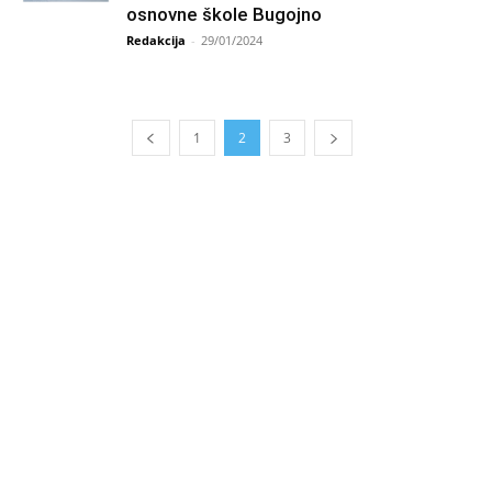
osnovne škole Bugojno
Redakcija
-
29/01/2024
1
2
3