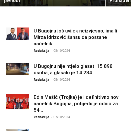
javnost
Pronađeno
U Bugojnu još uvijek neizvjesno, ima li
Mirza Idrizović šansu da postane
načelnik
Redakcija
-
08/10/2024
U Bugojnu nije htjelo glasati 15 898
osoba, a glasalo je 14 234
Redakcija
-
08/10/2024
Edin Mašić (Trojka) je i definitivno novi
načelnik Bugojna, pobjedu je odnio za
54...
Redakcija
-
07/10/2024