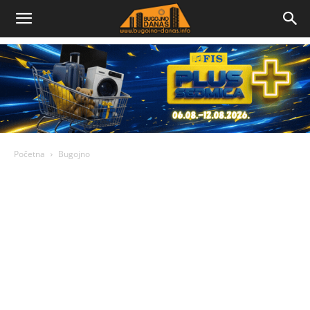
Bugojno
Danas
Početna
Bugojno