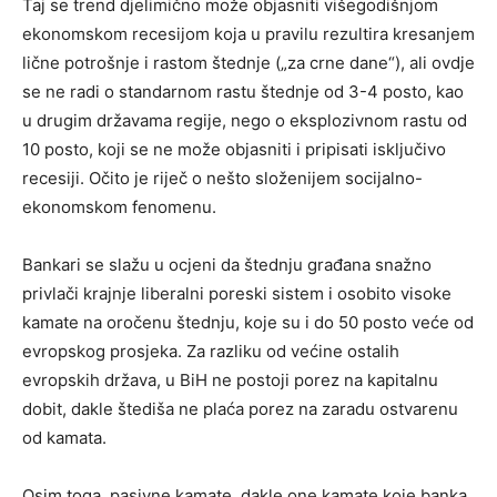
Taj se trend djelimično može objasniti višegodišnjom
ekonomskom recesijom koja u pravilu rezultira kresanjem
lične potrošnje i rastom štednje („za crne dane“), ali ovdje
se ne radi o standarnom rastu štednje od 3-4 posto, kao
u drugim državama regije, nego o eksplozivnom rastu od
10 posto, koji se ne može objasniti i pripisati isključivo
recesiji. Očito je riječ o nešto složenijem socijalno-
ekonomskom fenomenu.
Bankari se slažu u ocjeni da štednju građana snažno
privlači krajnje liberalni poreski sistem i osobito visoke
kamate na oročenu štednju, koje su i do 50 posto veće od
evropskog prosjeka. Za razliku od većine ostalih
evropskih država, u BiH ne postoji porez na kapitalnu
dobit, dakle štediša ne plaća porez na zaradu ostvarenu
od kamata.
Osim toga, pasivne kamate, dakle one kamate koje banka