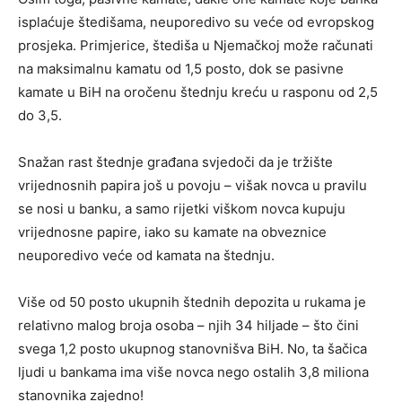
isplaćuje štedišama, neuporedivo su veće od evropskog
prosjeka. Primjerice, štediša u Njemačkoj može računati
na maksimalnu kamatu od 1,5 posto, dok se pasivne
kamate u BiH na oročenu štednju kreću u rasponu od 2,5
do 3,5.
Snažan rast štednje građana svjedoči da je tržište
vrijednosnih papira još u povoju – višak novca u pravilu
se nosi u banku, a samo rijetki viškom novca kupuju
vrijednosne papire, iako su kamate na obveznice
neuporedivo veće od kamata na štednju.
Više od 50 posto ukupnih štednih depozita u rukama je
relativno malog broja osoba – njih 34 hiljade – što čini
svega 1,2 posto ukupnog stanovnišva BiH. No, ta šačica
ljudi u bankama ima više novca nego ostalih 3,8 miliona
stanovnika zajedno!