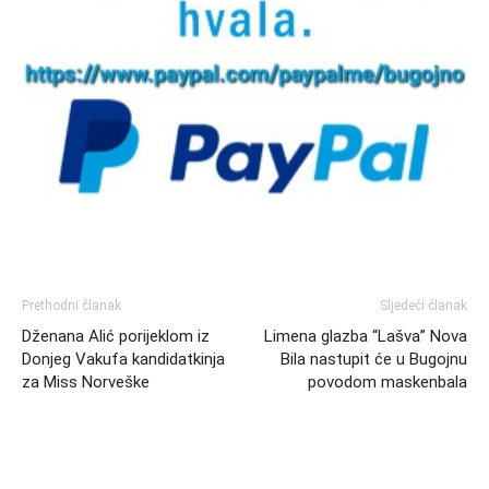
Prethodni članak
Sljedeći članak
Dženana Alić porijeklom iz
Limena glazba “Lašva” Nova
Donjeg Vakufa kandidatkinja
Bila nastupit će u Bugojnu
za Miss Norveške
povodom maskenbala