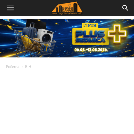
Bugojno
Danas
Početna
BiH