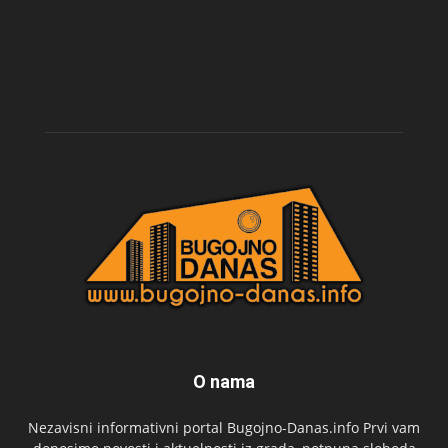
O nama
Nezavisni informativni portal Bugojno-Danas.info Prvi vam