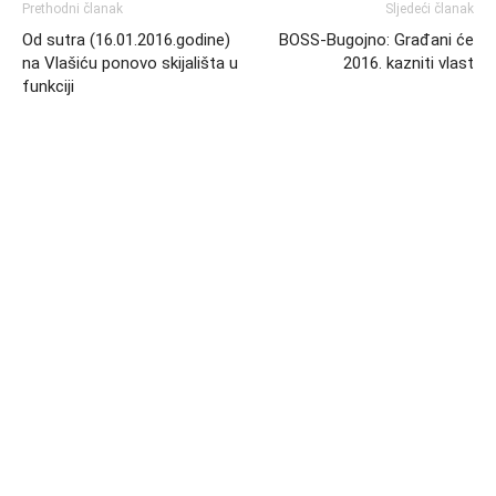
Prethodni članak
Sljedeći članak
Od sutra (16.01.2016.godine)
BOSS-Bugojno: Građani će
na Vlašiću ponovo skijališta u
2016. kazniti vlast
funkciji