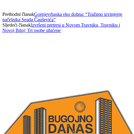
Prethodni članak
Gornjevrbaska eko dolina: “Tražimo izvinjenje
načelnika Seada Čauševića”
Sljedeći članak
Izvršeni pretresi u Novom Travniku, Travniku i
Novoj Biloj: Tri osobe uhićene