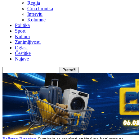
Regija
Crna hronika
Intervju
Kolumne
Politika
Sport
Kultura
Zanimljivosti
Oglasi
Čestitke
Najave