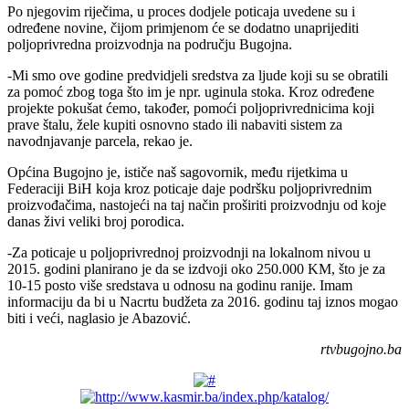
Po njegovim riječima, u proces dodjele poticaja uvedene su i
određene novine, čijom primjenom će se dodatno unaprijediti
poljoprivredna proizvodnja na području Bugojna.
-Mi smo ove godine predvidjeli sredstva za ljude koji su se obratili
za pomoć zbog toga što im je npr. uginula stoka. Kroz određene
projekte pokušat ćemo, također, pomoći poljoprivrednicima koji
prave štalu, žele kupiti osnovno stado ili nabaviti sistem za
navodnjavanje parcela, rekao je.
Općina Bugojno je, ističe naš sagovornik, među rijetkima u
Federaciji BiH koja kroz poticaje daje podršku poljoprivrednim
proizvođačima, nastojeći na taj način proširiti proizvodnju od koje
danas živi veliki broj porodica.
-Za poticaje u poljoprivrednoj proizvodnji na lokalnom nivou u
2015. godini planirano je da se izdvoji oko 250.000 KM, što je za
10-15 posto više sredstava u odnosu na godinu ranije. Imam
informaciju da bi u Nacrtu budžeta za 2016. godinu taj iznos mogao
biti i veći, naglasio je Abazović.
rtvbugojno.ba