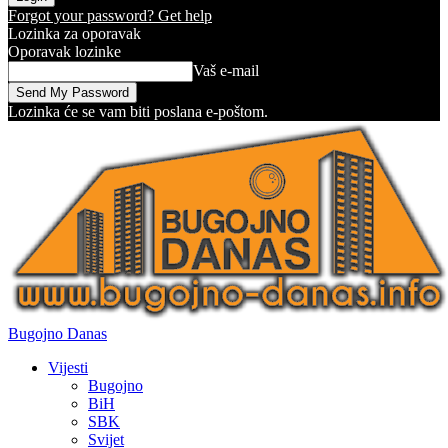
Forgot your password? Get help
Lozinka za oporavak
Oporavak lozinke
Vaš e-mail
Lozinka će se vam biti poslana e-poštom.
Bugojno Danas
Vijesti
Bugojno
BiH
SBK
Svijet