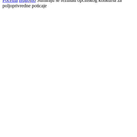
Početna
Bugojno
Sumiraju se rezultati općinskog konkursa za
poljoprivredne poticaje