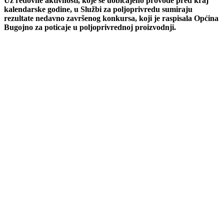
Uz redovne aktivnosti, koje se uobičajeno provode pred kraj
kalendarske godine, u Službi za poljoprivredu sumiraju
rezultate nedavno završenog konkursa, koji je raspisala Općina
Bugojno za poticaje u poljoprivrednoj proizvodnji.