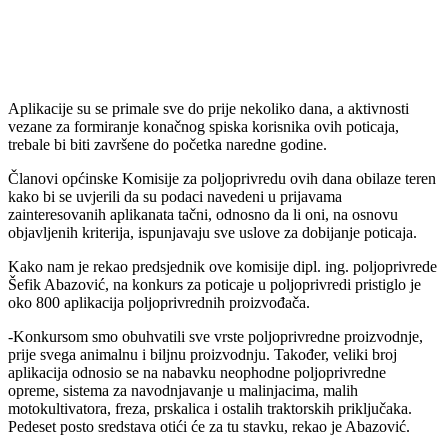
Aplikacije su se primale sve do prije nekoliko dana, a aktivnosti
vezane za formiranje konačnog spiska korisnika ovih poticaja,
trebale bi biti završene do početka naredne godine.
Članovi općinske Komisije za poljoprivredu ovih dana obilaze teren
kako bi se uvjerili da su podaci navedeni u prijavama
zainteresovanih aplikanata tačni, odnosno da li oni, na osnovu
objavljenih kriterija, ispunjavaju sve uslove za dobijanje poticaja.
Kako nam je rekao predsjednik ove komisije dipl. ing. poljoprivrede
Šefik Abazović, na konkurs za poticaje u poljoprivredi pristiglo je
oko 800 aplikacija poljoprivrednih proizvođača.
-Konkursom smo obuhvatili sve vrste poljoprivredne proizvodnje,
prije svega animalnu i biljnu proizvodnju. Također, veliki broj
aplikacija odnosio se na nabavku neophodne poljoprivredne
opreme, sistema za navodnjavanje u malinjacima, malih
motokultivatora, freza, prskalica i ostalih traktorskih priključaka.
Pedeset posto sredstava otići će za tu stavku, rekao je Abazović.