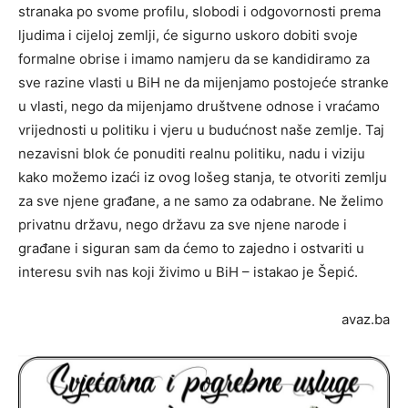
stranaka po svome profilu, slobodi i odgovornosti prema
ljudima i cijeloj zemlji, će sigurno uskoro dobiti svoje
formalne obrise i imamo namjeru da se kandidiramo za
sve razine vlasti u BiH ne da mijenjamo postojeće stranke
u vlasti, nego da mijenjamo društvene odnose i vraćamo
vrijednosti u politiku i vjeru u budućnost naše zemlje. Taj
nezavisni blok će ponuditi realnu politiku, nadu i viziju
kako možemo izaći iz ovog lošeg stanja, te otvoriti zemlju
za sve njene građane, a ne samo za odabrane. Ne želimo
privatnu državu, nego državu za sve njene narode i
građane i siguran sam da ćemo to zajedno i ostvariti u
interesu svih nas koji živimo u BiH – istakao je Šepić.
avaz.ba