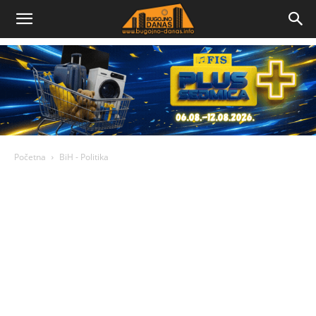
Bugojno
Danas
Početna
BiH - Politika