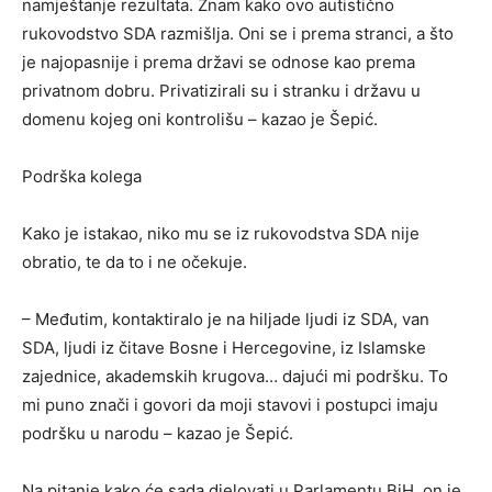
namještanje rezultata. Znam kako ovo autistično
rukovodstvo SDA razmišlja. Oni se i prema stranci, a što
je najopasnije i prema državi se odnose kao prema
privatnom dobru. Privatizirali su i stranku i državu u
domenu kojeg oni kontrolišu – kazao je Šepić.
Podrška kolega
Kako je istakao, niko mu se iz rukovodstva SDA nije
obratio, te da to i ne očekuje.
– Međutim, kontaktiralo je na hiljade ljudi iz SDA, van
SDA, ljudi iz čitave Bosne i Hercegovine, iz Islamske
zajednice, akademskih krugova… dajući mi podršku. To
mi puno znači i govori da moji stavovi i postupci imaju
podršku u narodu – kazao je Šepić.
Na pitanje kako će sada djelovati u Parlamentu BiH, on je