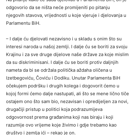
odgovorio da se ništa neće promijeniti po pitanju
njegovih stavova, vrijednosti u koje vjeruje i djelovanja u
Parlamentu BiH.
– I dalje ću djelovati nezavisno i u skladu s onim što su
interesi naroda u našoj zemlji. I dalje ću se boriti za svoju
Krajinu i za sve druge dijelove naše države za koje mislim
da su diskriminisani. I dalje ću se boriti protiv daljnjih
nameta da bi se održala politička aždaha oličena u
Izetbegoviću, Čoviću i Dodiku. Unutar Parlamenta BiH
očekujem podršku i drugih kolega i dogovorit ćemo u
kojoj formi ćemo dalje nastupati, ali što se mene lično tiče
ostajem ono što sam bio, nezavisan i opredijeljen za novi,
drugačiji pristup u politici koja podrazumijeva
odgovornost prema građanima koji nas biraju i koji
razumije ovo vrijeme koje živimo i gdje trebamo kao
društvo i zemlja ići – rekao je on.