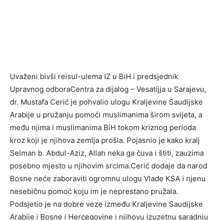
Uvaženi bivši reisul-ulema IZ u BiH i predsjednik
Upravnog odboraCentra za dijalog – Vesatijja u Sarajevu,
dr. Mustafa Cerić je pohvalio ulogu Kraljevine Saudijske
Arabije u pružanju pomoći muslimanima širom svijeta, a
među njima i muslimanima BiH tokom kriznog perioda
kroz koji je njihova zemlja prošla. Pojasnio je kako kralj
Selman b. Abdul-Aziz, Allah neka ga čuva i štiti, zauzima
posebno mjesto u njihovim srcima.Cerić dodaje da narod
Bosne neće zaboraviti ogromnu ulogu Vlade KSA i njenu
nesebičnu pomoć koju im je neprestano pružala.
Podsjetio je na dobre veze između Kraljevine Saudijske
Arabije i Bosne i Hercegovine i njihovu izuzetnu saradnju