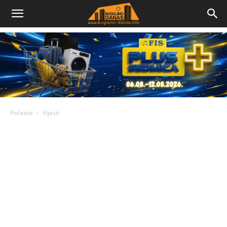
Bugojno
Danas
Početna
Vijesti