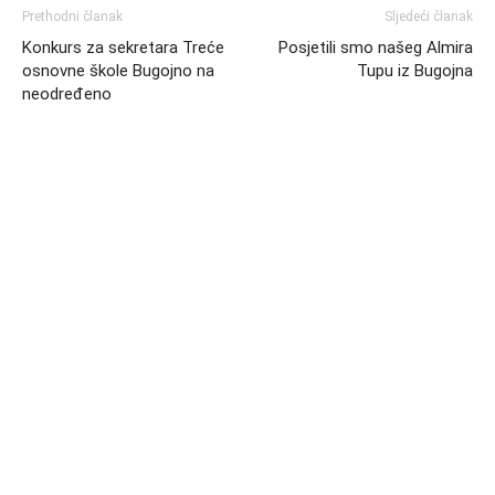
Prethodni članak
Sljedeći članak
Konkurs za sekretara Treće
Posjetili smo našeg Almira
osnovne škole Bugojno na
Tupu iz Bugojna
neodređeno