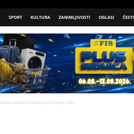
A
SPORT
KULTURA
ZANIMLJIVOSTI
OGLASI
ČEST
dršku radnicima Binasa koji štrajkom traže...