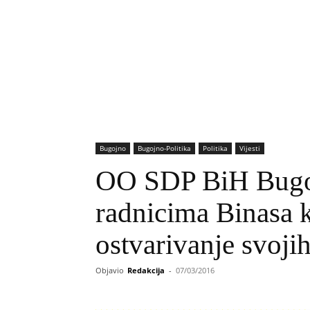
Bugojno
Bugojno-Politika
Politika
Vijesti
OO SDP BiH Bugoj
radnicima Binasa k
ostvarivanje svoji
Objavio
Redakcija
-
07/03/2016