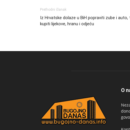
Prethodni članak
Iz Hrvatske dolaze u BiH popraviti zube i auto, 
kupiti lijekove, hranu i odjeću
O n
Neza
dono
govo
Kont