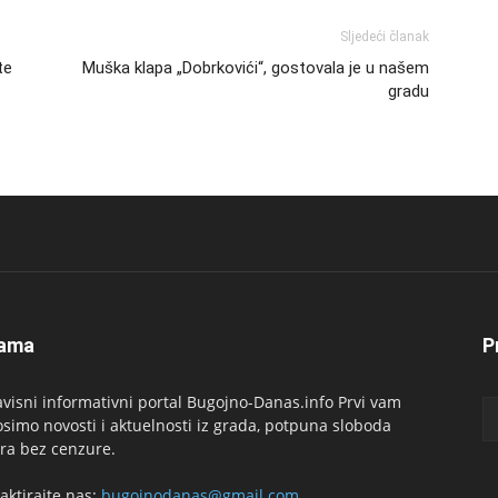
Sljedeći članak
te
Muška klapa „Dobrkovići“, gostovala je u našem
gradu
ama
P
visni informativni portal Bugojno-Danas.info Prvi vam
simo novosti i aktuelnosti iz grada, potpuna sloboda
ra bez cenzure.
aktirajte nas:
bugojnodanas@gmail.com