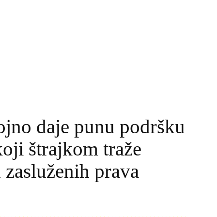
no daje punu podršku
oji štrajkom traže
h zasluženih prava