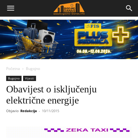
Bugojno
Danas
Početna
Bugojno
Bugojno
Vijesti
Obavijest o isključenju
električne energije
Objavio
Redakcija
-
10/11/2015