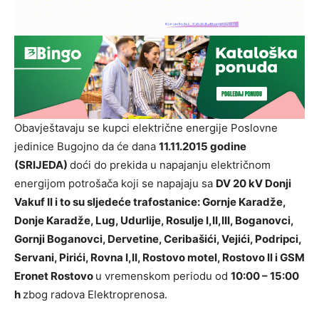
Obavještavaju se kupci električne energije Poslovne
jedinice Bugojno da će dana
11.11.2015 godine
(SRIJEDA)
doći do prekida u napajanju električnom
energijom potrošača koji se napajaju sa
DV 20 kV Donji
Vakuf II i to su sljedeće trafostanice: Gornje Karadže,
Donje Karadže, Lug, Udurlije, Rosulje I,II,III, Boganovci,
Gornji Boganovci, Dervetine, Ceribašići, Vejići, Podripci,
Servani, Pirići, Rovna I,II, Rostovo motel, Rostovo II i GSM
Eronet Rostovo
u vremenskom periodu od
10
:00 – 15:00
h
zbog radova Elektroprenosa.