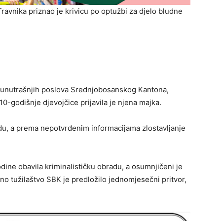
avnika priznao je krivicu po optužbi za djelo bludne
va unutrašnjih poslova Srednjobosanskog Kantona,
10-godišnje djevojčice prijavila je njena majka.
edu, a prema nepotvrđenim informacijama zlostavljanje
ine obavila kriminalističku obradu, a osumnjičeni je
no tužilaštvo SBK je predložilo jednomjesečni pritvor,