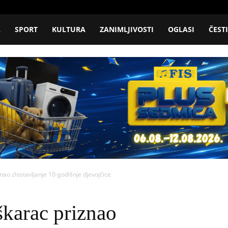
A
SPORT
KULTURA
ZANIMLJIVOSTI
OGLASI
ČEST
nao zlostavljanje 10-godišnje djevojčice
karac priznao