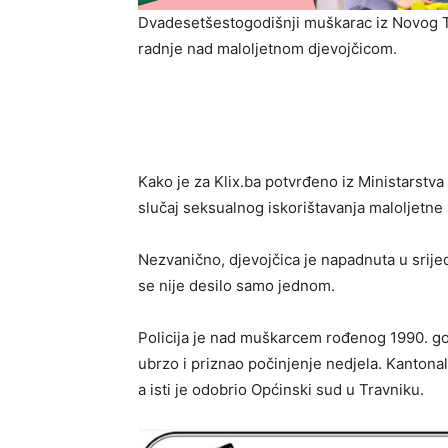
Dvadesetšestogodišnji muškarac iz Novog Tr
radnje nad maloljetnom djevojčicom.
Kako je za Klix.ba potvrđeno iz Ministarst
slučaj seksualnog iskorištavanja maloljetne 
Nezvanično, djevojčica je napadnuta u srij
se nije desilo samo jednom.
Policija je nad muškarcem rođenog 1990. god
ubrzo i priznao počinjenje nedjela. Kantonal
a isti je odobrio Općinski sud u Travniku.