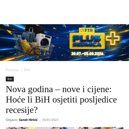
Početna
BiH
BiH
Nova godina – nove i cijene:
Hoće li BiH osjetiti posljedice
recesije?
Objavio
Sandi Hirkić
-
05/01/2023