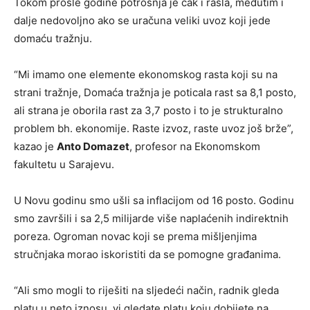
Tokom prošle godine potrošnja je čak i rasla, međutim i
dalje nedovoljno ako se uračuna veliki uvoz koji jede
domaću tražnju.
“Mi imamo one elemente ekonomskog rasta koji su na
strani tražnje, Domaća tražnja je poticala rast sa 8,1 posto,
ali strana je oborila rast za 3,7 posto i to je strukturalno
problem bh. ekonomije. Raste izvoz, raste uvoz još brže”,
kazao je
Anto Domazet
, profesor na Ekonomskom
fakultetu u Sarajevu.
U Novu godinu smo ušli sa inflacijom od 16 posto. Godinu
smo završili i sa 2,5 milijarde više naplaćenih indirektnih
poreza. Ogroman novac koji se prema mišljenjima
stručnjaka morao iskoristiti da se pomogne građanima.
“Ali smo mogli to riješiti na sljedeći način, radnik gleda
platu u neto iznosu, vi gledate platu koju dobijete na