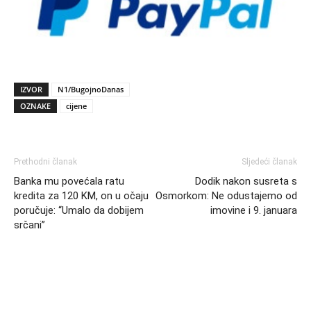
IZVOR
N1/BugojnoDanas
OZNAKE
cijene
Prethodni članak
Sljedeći članak
Banka mu povećala ratu
Dodik nakon susreta s
kredita za 120 KM, on u očaju
Osmorkom: Ne odustajemo od
poručuje: “Umalo da dobijem
imovine i 9. januara
srčani”