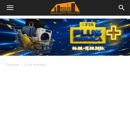
Bugojno
Danas
Početna
Crna hronika