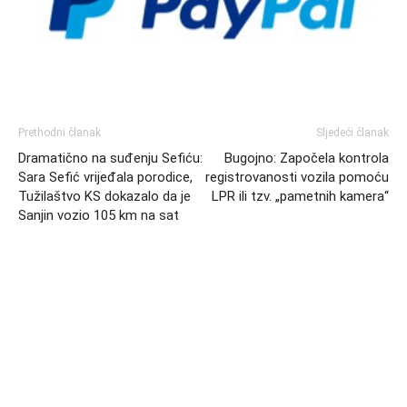
Prethodni članak
Sljedeći članak
Dramatično na suđenju Sefiću:
Bugojno: Započela kontrola
Sara Sefić vrijeđala porodice,
registrovanosti vozila pomoću
Tužilaštvo KS dokazalo da je
LPR ili tzv. „pametnih kamera“
Sanjin vozio 105 km na sat