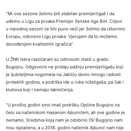
“Mi ove sezone želimo biti stabilan premijerligaš i da
uđemo u Ligu za prvaka Premijer ženske lige BiH. Ciljevi
u narednoj sezoni će biti puno veći jer želimo da izborimo
Evropu, odnosno Ligu prvaka. Vjerujem da to možemo
dovođenjem kvalitetnih igračica”.
U ŽNK Iskra razočarani su odnosom vlasti u gradu
Bugojnu. Odgovorni ne pridaju pažnju premijerligašu koji
je ljubiteljima nogometa na Jakliću donio mnogo radosti
proteklih godina, a podrška ide u ruke niželigaša, pa čak i
klubova koji i nemaju takmičenja.
“U prošloj godini smo imali podršku Općine Bugojno na
čelu sa načelnikom Hasanom Ajkunićem, ali ove godine je
nemamo. Sredstva koja nam je odobrilo OV Bugojno nam
nisu isplaćena, a u 2018. godini načelnik Ajkunić nam nije