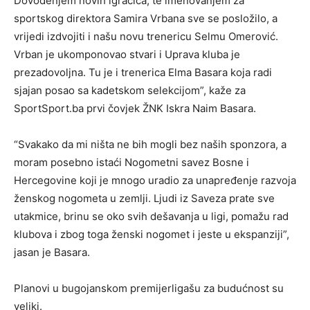
Dovođenjem novih igračica, te imenovanjem za
sportskog direktora Samira Vrbana sve se posložilo, a
vrijedi izdvojiti i našu novu trenericu Selmu Omerović.
Vrban je ukomponovao stvari i Uprava kluba je
prezadovoljna. Tu je i trenerica Elma Basara koja radi
sjajan posao sa kadetskom selekcijom”, kaže za
SportSport.ba prvi čovjek ŽNK Iskra Naim Basara.
“Svakako da mi ništa ne bih mogli bez naših sponzora, a
moram posebno istaći Nogometni savez Bosne i
Hercegovine koji je mnogo uradio za unapređenje razvoja
ženskog nogometa u zemlji. Ljudi iz Saveza prate sve
utakmice, brinu se oko svih dešavanja u ligi, pomažu rad
klubova i zbog toga ženski nogomet i jeste u ekspanziji”,
jasan je Basara.
Planovi u bugojanskom premijerligašu za budućnost su
veliki.