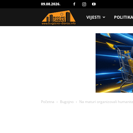
09.08.2026.
Bugojno
VIJESTI
POLITIK
Danas
Početna
Bugojno
Na maturi organizovali humanita