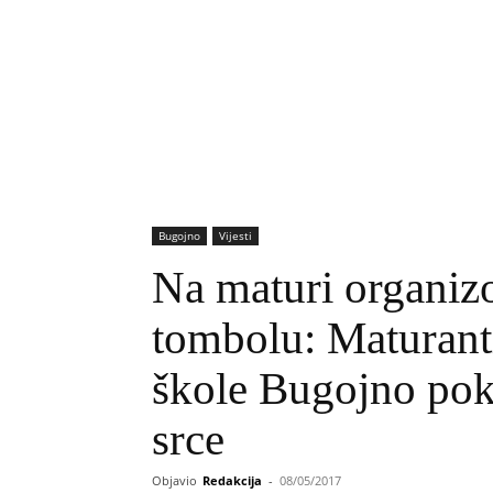
Bugojno
Vijesti
Na maturi organiz
tombolu: Maturant
škole Bugojno poka
srce
Objavio
Redakcija
-
08/05/2017