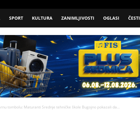
A
SPORT
KULTURA
ZANIMLJIVOSTI
OGLASI
ČEST
rnu tombolu: Maturanti Srednje tehničke škole Bugojno pokazali da...