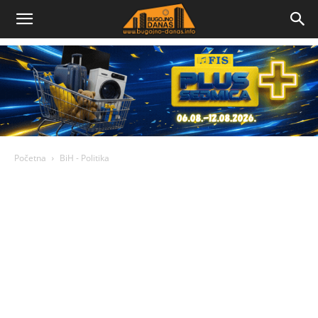
Bugojno
Danas
Početna
BiH - Politika