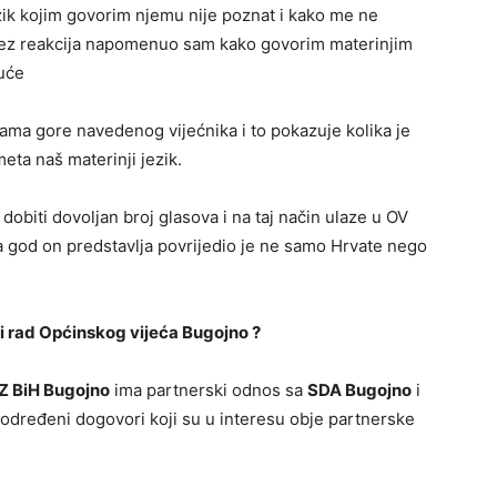
ik kojim govorim njemu nije poznat i kako me ne
bez reakcija napomenuo sam kako govorim materinjim
duće
avama gore navedenog vijećnika i to pokazuje kolika je
ta naš materinji jezik.
dobiti dovoljan broj glasova i na taj način ulaze u OV
a god on predstavlja povrijedio je ne samo Hrvate nego
i rad Općinskog vijeća Bugojno ?
Z BiH Bugojno
ima partnerski odnos sa
SDA Bugojno
i
 određeni dogovori koji su u interesu obje partnerske