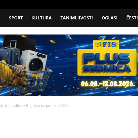
A
SPORT
KULTURA
ZANIMLJIVOSTI
OGLASI
ČEST
nadzorne odbore Bugojna uz podršku SDA