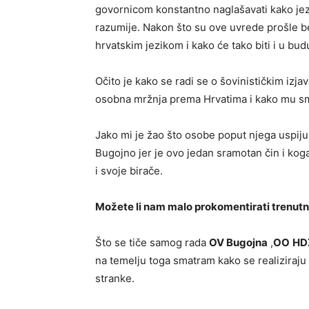
govornicom konstantno naglašavati kako jez
razumije. Nakon što su ove uvrede prošle 
hrvatskim jezikom i kako će tako biti i u bu
Očito je kako se radi se o šovinističkim izj
osobna mržnja prema Hrvatima i kako mu sme
Jako mi je žao što osobe poput njega uspiju 
Bugojno jer je ovo jedan sramotan čin i kog
i svoje birače.
Možete li nam malo prokomentirati trenutn
Što se tiče samog rada
OV Bugojna
,
OO
HD
na temelju toga smatram kako se realiziraju
stranke.