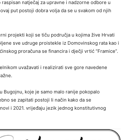
ko raspisan natječaj za upravne i nadzorne odbore u
 ovaj put postoji dobra volja da se u svakom od njih
ni projekti koji se tiču područja u kojima žive Hrvati
upljene sve udruge proistekle iz Domovinskog rata kao i
nskog proračuna se financira i dječji vrtić “Framice”.
lnikom uvažavati i realizirati sve gore navedene
važne.
u Bugojnu, koje je samo malo ranije pokopalo
bno se zapitati postoji li način kako da se
novi i 2021. vrijeđaju jezik jednog konstitutivnog