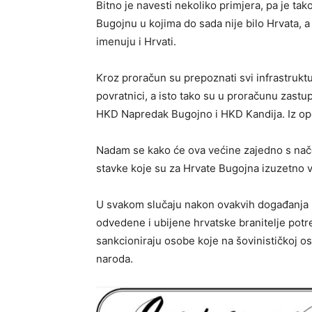
Bitno je navesti nekoliko primjera, pa je ta
Bugojnu u kojima do sada nije bilo Hrvata, a
imenuju i Hrvati.
Kroz proračun su prepoznati svi infrastruktur
povratnici, a isto tako su u proračunu zast
HKD Napredak Bugojno i HKD Kandija. Iz opći
Nadam se kako će ova većine zajedno s nače
stavke koje su za Hrvate Bugojna izuzetno 
U svakom slučaju nakon ovakvih događanja 
odvedene i ubijene hrvatske branitelje potre
sankcioniraju osobe koje na šovinističkoj os
naroda.