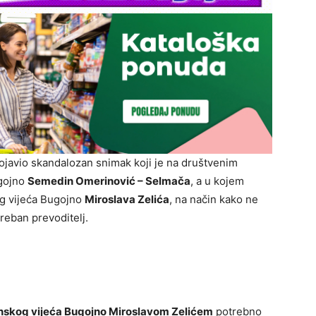
javio skandalozan snimak koji je na društvenim
ugojno
Semedin Omerinović – Selmača
, a u kojem
g vijeća Bugojno
Miroslava Zelića
, na način kako ne
treban prevoditelj.
skog vijeća Bugojno Miroslavom Zelićem
potrebno