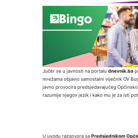
Jučer se u javnosti na portalu
dnevnik.ba
po
mrežama objavio samostalni vijećnik OV B
javno provocira predsjedavajućeg Općinsko
razumije njegov jezik i kako mu je za isti po
U uvodu razgovora sa
Predsjednikom Općin