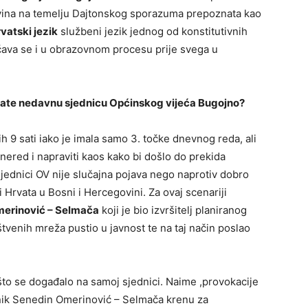
ovina na temelju Dajtonskog sporazuma prepoznata kao
vatski jezik
službeni jezik jednog od konstitutivnih
čava se i u obrazovnom procesu prije svega u
ate nedavnu sjednicu Općinskog vijeća Bugojno?
nih 9 sati iako je imala samo 3. točke dnevnog reda, ali
 nered i napraviti kaos kako bi došlo do prekida
sjednici OV nije slučajna pojava nego naprotiv dobro
 Hrvata u Bosni i Hercegovini. Za ovaj scenariji
erinović – Selmača
koji je bio izvršitelj planiranog
štvenih mreža pustio u javnost te na taj način poslao
 što se događalo na samoj sjednici. Naime ,provokacije
nik Senedin Omerinović – Selmača krenu za