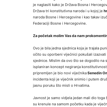
je naglasiti kako je Država Bosna i Herceg
Država tri konstitutivna naroda i u kojoj je
hr
naroda Bosne i Hercegovine i kao takav izu
Federaciji Bosne i Hercegovine.
Za početak molim Vas da nam prokomentir
Ovo je bila jedna sjednica koja je trajala pu
očito su oporbeni vijećnici pokušali izazvati
sjednice. Mislim da ovo što se dogodilo na 
isplaniran koncept negiranja konstitutivnosti
pripremljen je bio novi vijećnika
Senedin Om
incidenta koji je vijećnik snimio i putem dru
jasnu poruku što misli o Hrvatima.
Javnost je samo vidjela jedan mali dio toga
su krenule na samom početku kada je vijeć