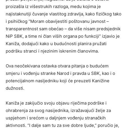
proizašla iz višestrukih razloga, medu kojima je
najistaknutiji čuvanje vlastitog zdravlja, kako fizičkog tako
i psihičkog “Moram obavijestiti poštovanu javnost –
transparentnost sam obećao – da više nisam predsjednik
NiP SBK, a time ni član viših organa po funkciji” izjavio je
Kaniža, dodajući kako u budućnosti planira pružati
podršku stranci i njezinim iskrenim članovima.
Ova neočekivana ostavka otvara pitanja o budućem
smjeru i vođenju stranke Narod i pravda u SBK, kao i o
potencijalnom nasljedniku koji će preuzeti Kanižine
dužnosti.
Kaniža je zakijučio svoju objavu riječima podrške i
ohrabrenja za svog nasijednika, izražavajući želje za
uspjehom i srećom u daljnjem vođenju stranačkih
aktivnosti. “I dalje sam tu za sve dobre ljude,” poručio je,