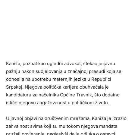
Kaniža, poznat kao ugledni advokat, stekao je javnu
pažnju nakon sudjelovanja u značajnoj presudi koja se
odnosila na upotrebu maternjih jezika u Republici
Srpskoj. Njegova politička karijera obuhvaćala je
kandidaturu za načelnika Općine Travnik, što dodatno
ističe njegovu angažovanost u političkom životu.
U javnoj objavi na društvenim mrežama, Kaniža je izrazio
zahvalnost svima koji su mu tokom njegova mandata
pružali povjerenje, naglasivši da je odluka o ostavci