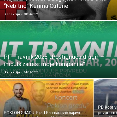
“Nebitno” Kerima Čutune
Redakcija
-
18/04/2026
PIT Travnik 2023: „Postignuća drugih –
impuls za rast moje kompanije“
Redakcija
-
14/11/2023
PD Kopriv
POKLON GRADU: Rijad Rahmanović najavio
povodom 6