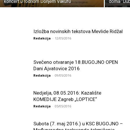
koncert u rodnom Donjem Vakufu
doma “Du
Izložba novinskih tekstova Mevlide Ridžal
Redakcija
-
12/05/2016
Svečeno otvaranje 18.BUGOJNO OPEN
Dani Ajvatovice 2016
Redakcija
-
09/05/2016
Nedjelja, 08.05.2016: Kazalište
KOMEDIJE Zagreb „LOPTICE“
Redakcija
-
05/05/2016
Subota (7. maj 2016.) u KSC BUGOJNO –