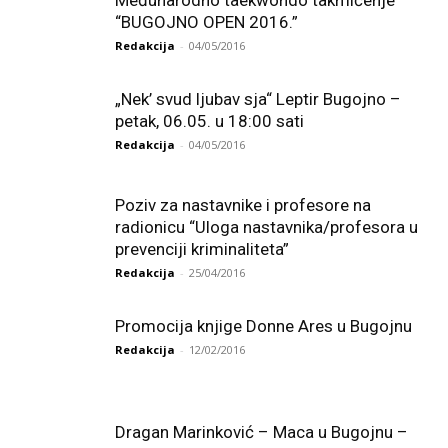
Međunarodno taekwondo takmičenje
“BUGOJNO OPEN 2016.”
Redakcija
-
04/05/2016
„Nek’ svud ljubav sja“ Leptir Bugojno –
petak, 06.05. u 18:00 sati
Redakcija
-
04/05/2016
Poziv za nastavnike i profesore na
radionicu “Uloga nastavnika/profesora u
prevenciji kriminaliteta”
Redakcija
-
25/04/2016
Promocija knjige Donne Ares u Bugojnu
Redakcija
-
12/02/2016
Dragan Marinković – Maca u Bugojnu –