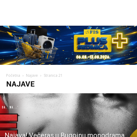
Početna
Najave
Stranica 21
NAJAVE
Najava! Večeras u Bugojnu monodrama