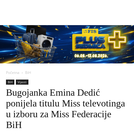
Početna
BiH
BiH
Vijesti
Bugojanka Emina Dedić
ponijela titulu Miss televotinga
u izboru za Miss Federacije
BiH