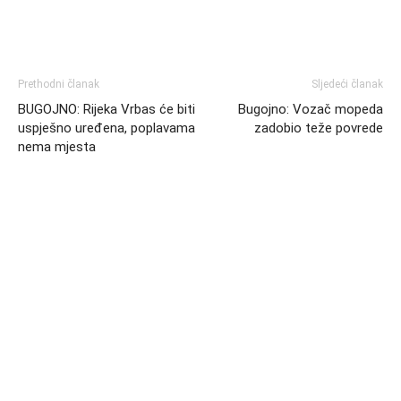
Prethodni članak
Sljedeći članak
BUGOJNO: Rijeka Vrbas će biti
Bugojno: Vozač mopeda
uspješno uređena, poplavama
zadobio teže povrede
nema mjesta