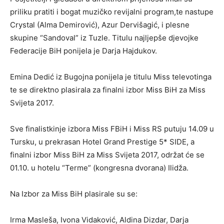
priliku pratiti i bogat muzičko revijalni program,te nastupe
Crystal (Alma Demirović), Azur Dervišagić, i plesne
skupine “Sandoval” iz Tuzle. Titulu najljepše djevojke
Federacije BiH ponijela je Darja Hajdukov.
Emina Dedić iz Bugojna ponijela je titulu Miss televotinga
te se direktno plasirala za finalni izbor Miss BiH za Miss
Svijeta 2017.
Sve finalistkinje izbora Miss FBiH i Miss RS putuju 14.09 u
Tursku, u prekrasan Hotel Grand Prestige 5* SIDE, a
finalni izbor Miss BiH za Miss Svijeta 2017, održat će se
01.10. u hotelu “Terme” (kongresna dvorana) Ilidža.
Na Izbor za Miss BiH plasirale su se:
Irma Masleša, Ivona Vidaković, Aldina Dizdar, Darja