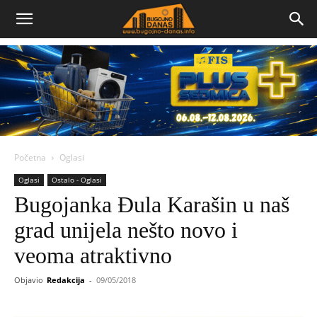
Bugojno
Danas
Početna
Oglasi
Oglasi
Ostalo - Oglasi
Bugojanka Đula Karašin u naš
grad unijela nešto novo i
veoma atraktivno
Objavio
Redakcija
-
09/05/2018