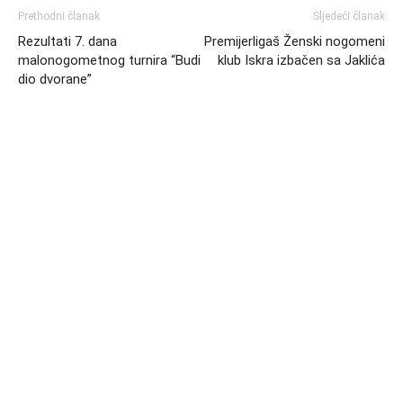
Prethodni članak
Sljedeći članak
Rezultati 7. dana
Premijerligaš Ženski nogomeni
malonogometnog turnira “Budi
klub Iskra izbačen sa Jaklića
dio dvorane”