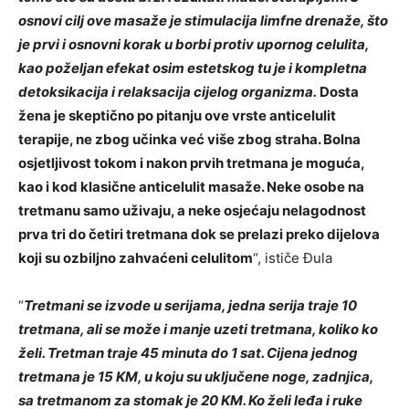
osnovi cilj ove masaže je stimulacija limfne drenaže, što
je prvi i osnovni korak u borbi protiv upornog celulita,
kao poželjan efekat osim estetskog tu je i kompletna
detoksikacija i relaksacija cijelog organizma.
Dosta
žena je skeptično po pitanju ove vrste anticelulit
terapije, ne zbog učinka već više zbog straha. Bolna
osjetljivost tokom i nakon prvih tretmana je moguća,
kao i kod klasične anticelulit masaže. Neke osobe na
tretmanu samo uživaju, a neke osjećaju nelagodnost
prva tri do četiri tretmana dok se prelazi preko dijelova
koji su ozbiljno zahvaćeni celulitom
“, ističe Đula
“
Tretmani se izvode u serijama, jedna serija traje 10
tretmana, ali se može i manje uzeti tretmana, koliko ko
želi. Tretman traje 45 minuta do 1 sat. Cijena jednog
tretmana je 15 KM, u koju su uključene noge, zadnjica,
sa tretmanom za stomak je 20 KM. Ko želi leđa i ruke