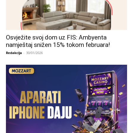
Osvježite svoj dom uz FIS: Ambyenta
namještaj snižen 15% tokom februara!
Redakcija
-
30/01/2026