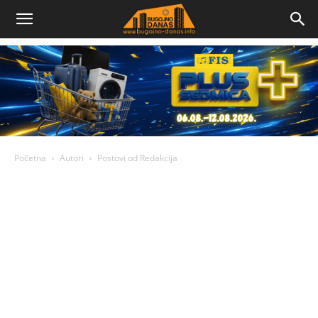
Bugojno
Danas
Početna
Autori
Postovi od Redakcija