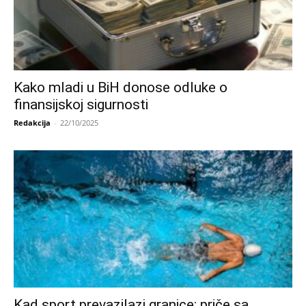
Kako mladi u BiH donose odluke o
finansijskoj sigurnosti
Redakcija
-
22/10/2025
Kad sport prevazilazi granice: priče sa