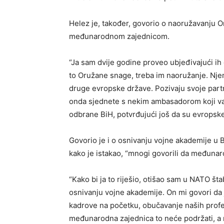
Helez je, također, govorio o naoružavanju 
međunarodnom zajednicom.
“Ja sam dvije godine proveo ubjeđivajući ih 
to Oružane snage, treba im naoružanje. Njem
druge evropske države. Pozivaju svoje partn
onda sjednete s nekim ambasadorom koji vas
odbrane BiH, potvrđujući još da su evropske
Govorio je i o osnivanju vojne akademije u 
kako je istakao, “mnogi govorili da međunar
“Kako bi ja to riješio, otišao sam u NATO št
osnivanju vojne akademije. On mi govori da j
kadrove na početku, obučavanje naših profe
međunarodna zajednica to neće podržati, a ni