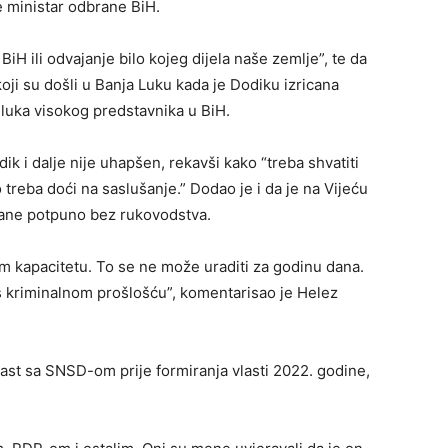
je ministar odbrane BiH.
BiH ili odvajanje bilo kojeg dijela naše zemlje”, te da
koji su došli u Banja Luku kada je Dodiku izricana
uka visokog predstavnika u BiH.
ik i dalje nije uhapšen, rekavši kako “treba shvatiti
 treba doći na saslušanje.” Dodao je i da je na Vijeću
tane potpuno bez rukovodstva.
nom kapacitetu. To se ne može uraditi za godinu dana.
 s kriminalnom prošlošću”, komentarisao je Helez
vlast sa SNSD-om prije formiranja vlasti 2022. godine,