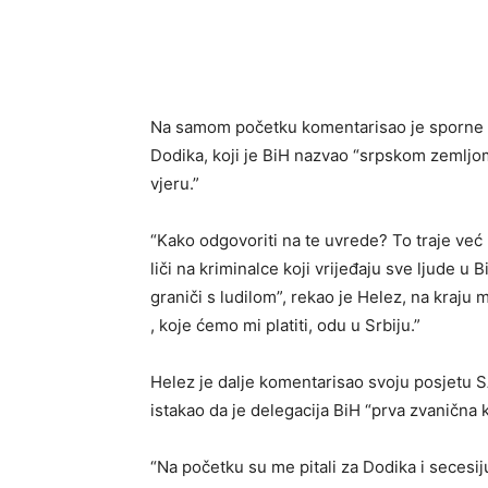
Na samom početku komentarisao je sporne i
Dodika, koji je BiH nazvao “srpskom zemljo
vjeru.”
“Kako odgovoriti na te uvrede? To traje već
liči na kriminalce koji vrijeđaju sve ljude u 
graniči s ludilom”, rekao je Helez, na kraju
, koje ćemo mi platiti, odu u Srbiju.”
Helez je dalje komentarisao svoju posjetu S
istakao da je delegacija BiH “prva zvanična k
“Na početku su me pitali za Dodika i secesij