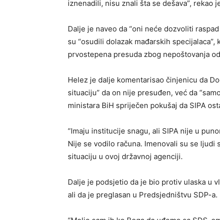
iznenadili, nisu znali šta se dešava”, rekao 
Dalje je naveo da “oni neće dozvoliti raspad 
su “osudili dolazak mađarskih specijalaca”, 
prvostepena presuda zbog nepoštovanja odl
Helez je dalje komentarisao činjenicu da Dod
situaciju” da on nije presuđen, već da “samo
ministara BiH spriječen pokušaj da SIPA os
“Imaju institucije snagu, ali SIPA nije u pu
Nije se vodilo računa. Imenovali su se ljudi
situaciju u ovoj državnoj agenciji.
Dalje je podsjetio da je bio protiv ulaska u 
ali da je preglasan u Predsjedništvu SDP-a.