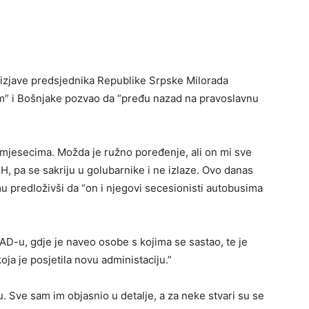
zjave predsjednika Republike Srpske Milorada
m” i Bošnjake pozvao da “pređu nazad na pravoslavnu
 mjesecima. Možda je ružno poređenje, ali on mi sve
BiH, pa se sakriju u golubarnike i ne izlaze. Ovo danas
 mu predloživši da “on i njegovi secesionisti autobusima
AD-u, gdje je naveo osobe s kojima se sastao, te je
oja je posjetila novu administaciju.”
u. Sve sam im objasnio u detalje, a za neke stvari su se