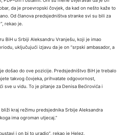
 PDP-om i ostalim. Oni su mene uvjeravali da je on
bar, da je proevropski čovjek, da kad on nešto kaže to
sano. Od članova predsjedništva stranke svi su bili za
, rekao je.
 BiH u Srbiji Aleksandru Vranješu, koji je imao
riodu, uključujući izjavu da je on “srpski ambasador, a
o je došao do ove pozicije. Predsjedništvo BiH je trebalo
jete takvog čovjeka, prihvatate odgovornost,
 sve u vidu. To je pitanje za Denisa Bećirovića i
 bliži kraj režimu predsjednika Srbije Aleksandra
a koga ima ogroman utjecaj.”
stavi i on bi to uradio”, rekao je Helez.