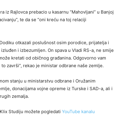
ra iz Rajlovca prebacio u kasarnu “Mahovljani” u Banjoj
civanju”, te da se “oni kreću na toj relaciji
Dodiku otkazali poslušnost osim porodice, prijatelja i
 izluđen i izbezumljen. On spava u Vladi RS-a, ne smije
 on može kretati od običnog građanina. Odgovorno vam
 to završi”, rekao je ministar odbrane naše zemlje.
alnom stanju u ministarstvu odbrane i Oružanim
lje, donacijama vojne opreme iz Turske i SAD-a, ali i
rugih zemalja.
 Klix Studiju možete pogledati
YouTube kanalu