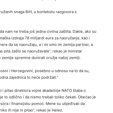
Oružanih snaga BiH, u kontekstu razgovora s
da nam ne treba još jedna civilna zaštita. Dakle, ako su
ačka izdvaja 78 milijardi eura za naoružanje, kao i
ere da se naoružaju, a i mi smo im zemlja partner, a
 pita zašto se naoružavate”, rekao je ministar
 zemlje spremne donirati oružje našoj zemlji.
Bosni i Hercegovini, posebno u odnosu na to da su,
odna zajednica to neće podržati.”
ab i pitao direktora vojne akademije NATO štaba o
e to odlično i da nismo trebali toliko čekati. Obećao je
sora i finansijsku pomoć. Mene su ubjeđivali da
ko ih nije ni pitao”, rekao je Helez.