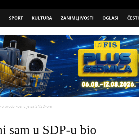
A
SPORT
KULTURA
ZANIMLJIVOSTI
OGLASI
ČEST
io protiv koalicije sa SNSD-om
ni sam u SDP-u bio