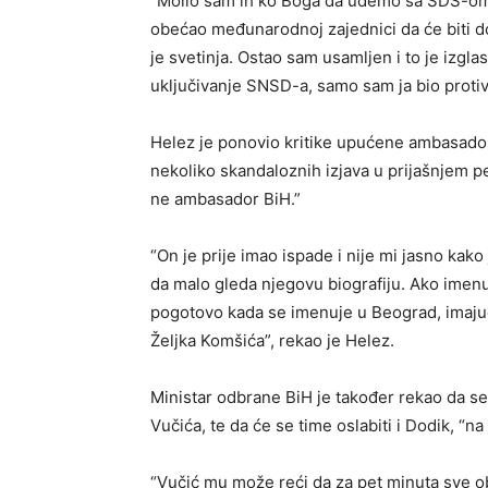
“Molio sam ih ko Boga da uđemo sa SDS-om,
obećao međunarodnoj zajednici da će biti do
je svetinja. Ostao sam usamljen i to je izgla
uključivanje SNSD-a, samo sam ja bio protiv”
Helez je ponovio kritike upućene ambasadoru
nekoliko skandaloznih izjava u prijašnjem pe
ne ambasador BiH.”
“On je prije imao ispade i nije mi jasno kak
da malo gleda njegovu biografiju. Ako imenu
pogotovo kada se imenuje u Beograd, imajući
Željka Komšića”, rekao je Helez.
Ministar odbrane BiH je također rekao da se
Vučića, te da će se time oslabiti i Dodik, “n
“Vučić mu može reći da za pet minuta sve obu