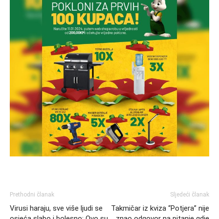
Prethodni članak
Sljedeći članak
Virusi haraju, sve više ljudi se
Takmičar iz kviza “Potjera” nije
osjeća slabo i bolesno: Ovo su
znao odgovor na pitanje gdje