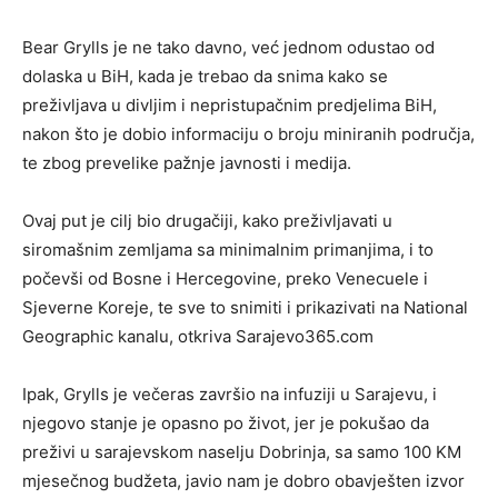
Bear Grylls je ne tako davno, već jednom odustao od
dolaska u BiH, kada je trebao da snima kako se
preživljava u divljim i nepristupačnim predjelima BiH,
nakon što je dobio informaciju o broju miniranih područja,
te zbog prevelike pažnje javnosti i medija.
Ovaj put je cilj bio drugačiji, kako preživljavati u
siromašnim zemljama sa minimalnim primanjima, i to
počevši od Bosne i Hercegovine, preko Venecuele i
Sjeverne Koreje, te sve to snimiti i prikazivati na National
Geographic kanalu, otkriva Sarajevo365.com
Ipak, Grylls je večeras završio na infuziji u Sarajevu, i
njegovo stanje je opasno po život, jer je pokušao da
preživi u sarajevskom naselju Dobrinja, sa samo 100 KM
mjesečnog budžeta, javio nam je dobro obavješten izvor