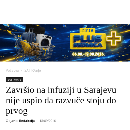
Početna
SATIRAnje
SATIRAnje
Završio na infuziji u Sarajevu
nije uspio da razvuče stoju do
prvog
Objavio
Redakcija
-
18/09/2016