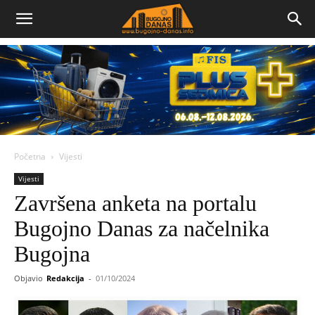
Bugojno
Danas
Početna
Vijesti
Vijesti
Završena anketa na portalu
Bugojno Danas za načelnika
Bugojna
Objavio
Redakcija
-
01/10/2024