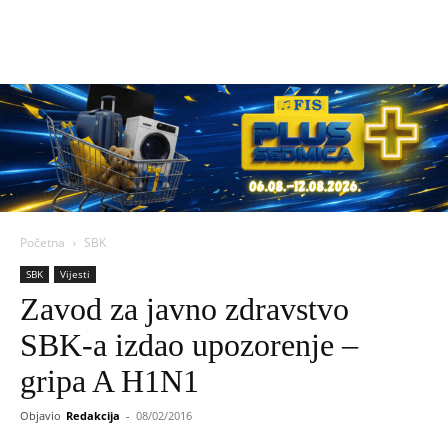
Početna
SBK
SBK
Vijesti
Zavod za javno zdravstvo
SBK-a izdao upozorenje –
gripa A H1N1
Objavio
Redakcija
-
08/02/2016