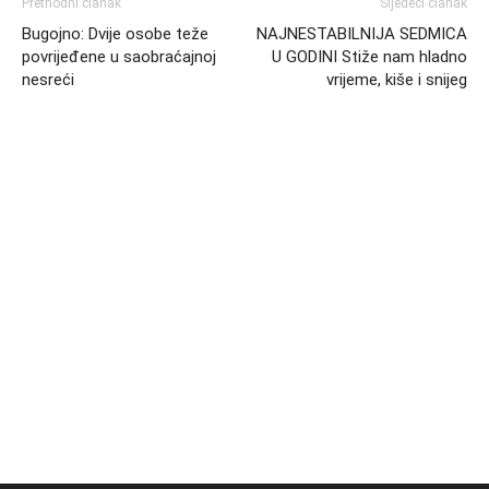
Prethodni članak
Sljedeći članak
Bugojno: Dvije osobe teže
NAJNESTABILNIJA SEDMICA
povrijeđene u saobraćajnoj
U GODINI Stiže nam hladno
nesreći
vrijeme, kiše i snijeg