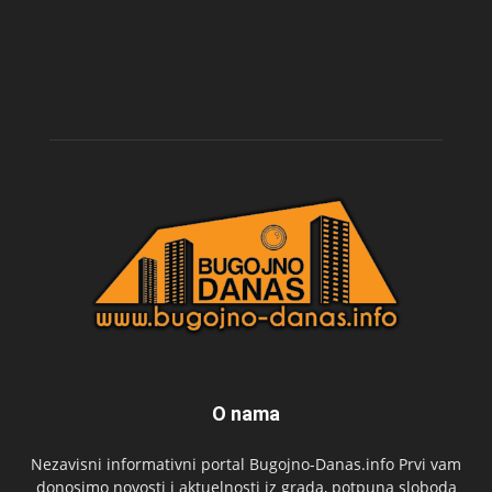
O nama
Nezavisni informativni portal Bugojno-Danas.info Prvi vam
donosimo novosti i aktuelnosti iz grada, potpuna sloboda