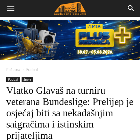
Bugojno
Danas
Početna
Fudbal
Fudbal
Sport
Vlatko Glavaš na turniru
veterana Bundeslige: Prelijep je
osjećaj biti sa nekadašnjim
saigračima i istinskim
prijateljima