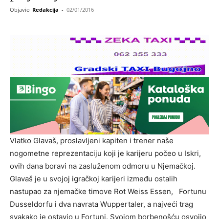
Objavio
Redakcija
-
02/01/2016
Vlatko Glavaš, proslavljeni kapiten i trener naše
nogometne reprezentaciju koji je karijeru počeo u Iskri,
ovih dana boravi na zasluženom odmoru u Njemačkoj.
Glavaš je u svojoj igračkoj karijeri između ostalih
nastupao za njemačke timove Rot Weiss Essen, Fortunu
Dusseldorfu i dva navrata Wuppertaler, a najveći trag
svakako je ostavio u Fortuni. Svojom borbenošću osvojio