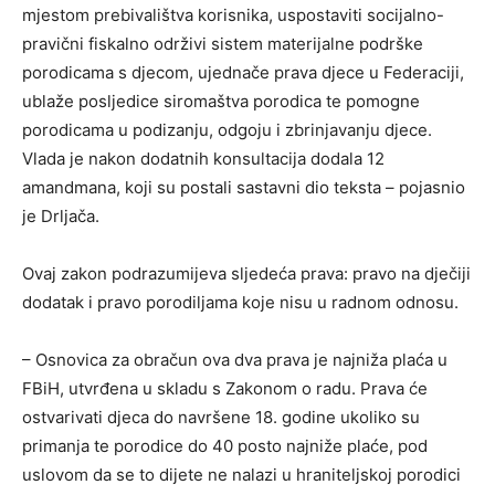
mjestom prebivalištva korisnika, uspostaviti socijalno-
pravični fiskalno održivi sistem materijalne podrške
porodicama s djecom, ujednače prava djece u Federaciji,
ublaže posljedice siromaštva porodica te pomogne
porodicama u podizanju, odgoju i zbrinjavanju djece.
Vlada je nakon dodatnih konsultacija dodala 12
amandmana, koji su postali sastavni dio teksta – pojasnio
je Drljača.
Ovaj zakon podrazumijeva sljedeća prava: pravo na dječiji
dodatak i pravo porodiljama koje nisu u radnom odnosu.
– Osnovica za obračun ova dva prava je najniža plaća u
FBiH, utvrđena u skladu s Zakonom o radu. Prava će
ostvarivati djeca do navršene 18. godine ukoliko su
primanja te porodice do 40 posto najniže plaće, pod
uslovom da se to dijete ne nalazi u hraniteljskoj porodici