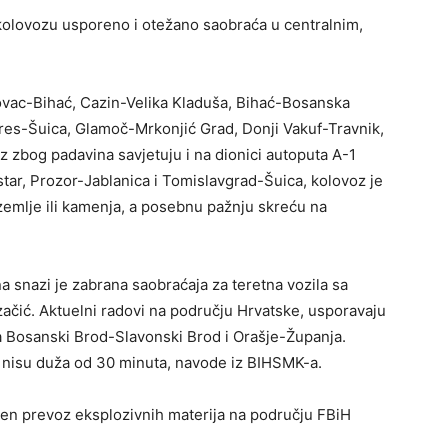
kolovozu usporeno i otežano saobraća u centralnim,
ovac-Bihać, Cazin-Velika Kladuša, Bihać-Bosanska
es-Šuica, Glamoč-Mrkonjić Grad, Donji Vakuf-Travnik,
 zbog padavina savjetuju i na dionici autoputa A-1
tar, Prozor-Jablanica i Tomislavgrad-Šuica, kolovoz je
 zemlje ili kamenja, a posebnu pažnju skreću na
a snazi je zabrana saobraćaja za teretna vozila sa
začić. Aktuelni radovi na području Hrvatske, usporavaju
a Bosanski Brod-Slavonski Brod i Orašje-Županja.
 nisu duža od 30 minuta, navode iz BIHSMK-a.
jen prevoz eksplozivnih materija na području FBiH