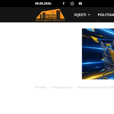
09.08.2026.
Bugojno
VIJESTI
POLITIK
Danas
Početna
Uncategorized
Upozorenje za vozače: Zbo