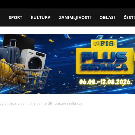
A
SPORT
KULTURA
ZANIMLJIVOSTI
OGLASI
ČEST
g snijega u ovim dijelovima BiH otežan saobraćaj