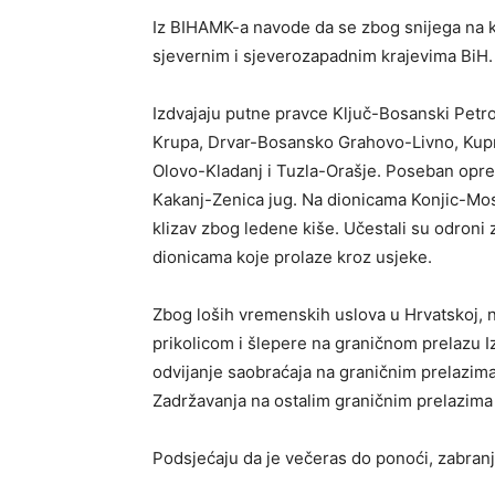
Iz BIHAMK-a navode da se zbog snijega na 
sjevernim i sjeverozapadnim krajevima BiH.
Izdvajaju putne pravce Ključ-Bosanski Petr
Krupa, Drvar-Bosansko Grahovo-Livno, Kupr
Olovo-Kladanj i Tuzla-Orašje. Poseban oprez
Kakanj-Zenica jug. Na dionicama Konjic-Mos
klizav zbog ledene kiše. Učestali su odroni
dionicama koje prolaze kroz usjeke.
Zbog loših vremenskih uslova u Hrvatskoj, n
prikolicom i šlepere na graničnom prelazu I
odvijanje saobraćaja na graničnim prelazim
Zadržavanja na ostalim graničnim prelazima
Podsjećaju da je večeras do ponoći, zabran