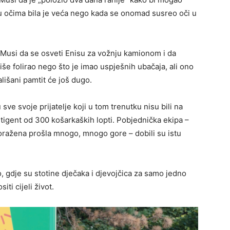
 u očima bila je veća nego kada se onomad susreo oči u
 Musi da se osveti Enisu za vožnju kamionom i da
iše folirao nego što je imao uspješnih ubačaja, ali ono
lišani pamtit će još dugo.
sve svoje prijatelje koji u tom trenutku nisu bili na
ntigent od 300 košarkaških lopti. Pobjednička ekipa –
oražena prošla mnogo, mnogo gore – dobili su istu
, gdje su stotine dječaka i djevojčica za samo jedno
ti cijeli život.