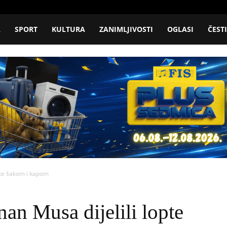
A
SPORT
KULTURA
ZANIMLJIVOSTI
OGLASI
ČEST
opte šakom i kapom
nan Musa dijelili lopte