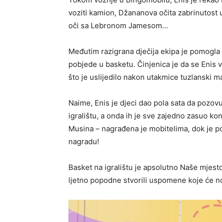
voziti kamion, Džananova očita zabrinutost
oči sa Lebronom Jamesom…
Međutim razigrana dječija ekipa je pomogla
pobjede u basketu. Činjenica je da se Enis v
što je uslijedilo nakon utakmice tuzlanski ma
Naime, Enis je djeci dao pola sata da pozovu 
igralištu, a onda ih je sve zajedno zasuo ko
Musina – nagrađena je mobitelima, dok je p
nagradu!
Basket na igralištu je apsolutno Naše mjesto
ljetno popodne stvorili uspomene koje će nosi