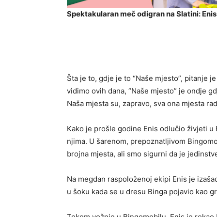
Spektakularan meč odigran na Slatini: Enis 
Šta je to, gdje je to “Naše mjesto”, pitanje 
vidimo ovih dana, “Naše mjesto” je ondje gd
Naša mjesta su, zapravo, sva ona mjesta rad
Kako je prošle godine Enis odlučio živjeti u 
njima. U šarenom, prepoznatljivom Bingomo
brojna mjesta, ali smo sigurni da je jedinstve
Na megdan raspoloženoj ekipi Enis je izašao 
u šoku kada se u dresu Binga pojavio kao 
Tokom vožnje u Bingomobilu, Enis je rekao 