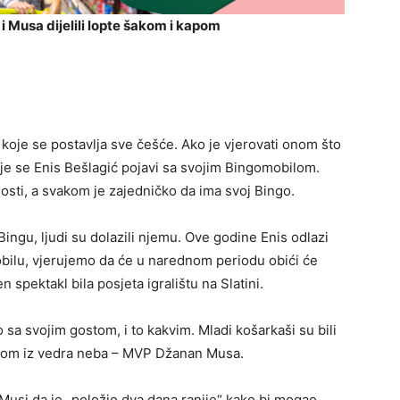
i Musa dijelili lopte šakom i kapom
je koje se postavlja sve češće. Ako je vjerovati onom što
je se Enis Bešlagić pojavi sa svojim Bingomobilom.
osti, a svakom je zajedničko da ima svoj Bingo.
Bingu, ljudi su dolazili njemu. Ove godine Enis odlazi
bilu, vjerujemo da će u narednom periodu obići će
n spektakl bila posjeta igralištu na Slatini.
sa svojim gostom, i to kakvim. Mladi košarkaši su bili
grom iz vedra neba – MVP Džanan Musa.
Musi da je „položio dva dana ranije“ kako bi mogao