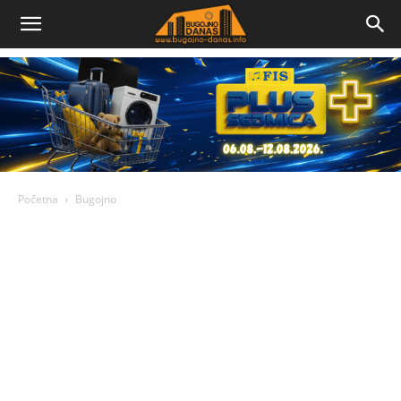
Bugojno
Danas
Početna
Bugojno