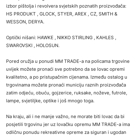
izbor pištolja i revolvera svjetskih poznatih proizvođača:
HS PRODUKT , GLOCK, STYER, AREX , CZ, SMITH &
WESSON, DERYA.
Optički nišani: HAWKE , NIKKO STIRLING , KAHLES ,
SWAROVSKI , HOLOSUN.
Pored oružja u ponudi MM TRADE-a na policama trgovine
uvijek možete pronaći sve potrebno da se lovac opremi
kvalitetno, a po pristupačnim cijenama. Između ostalog u
trgovinama možete pronaći municiju raznih proizvođača
zatim odjeću, obuću, gojzerice, ruksake, noževe, futrole,
lampe, svjetiljke, optike i još mnogo toga.
Na kraju, ali i ne manje važno, ne morate biti lovac da bi
posjetili trgovinu jer uz lovačku opremu MM TRADE-a ima
odličnu ponudu rekreativne opreme za siguran i ugodan