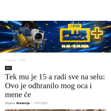
Početna
BiH
BiH
Tek mu je 15 a radi sve na selu:
Ovo je odhranilo mog oca i
mene će
Objavio
Redakcija
-
17/01/2025