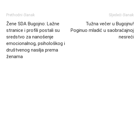
Prethodni članak
Sljedeći članak
Žene SDA Bugojno: Lažne
Tužna večer u Bugojnu!
stranice i profili postali su
Poginuo mladić u saobraćajnoj
sredstvo za nanošenje
nesreći
emocionalnog, psihološkog i
društvenog nasilja prema
ženama