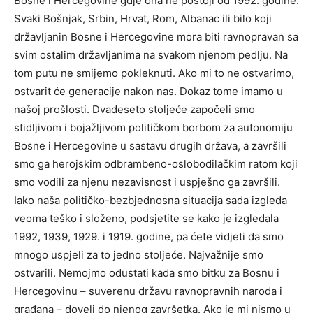
Bosne i Hercegovine gdje ona ne postoji od 1992. godine.
Svaki Bošnjak, Srbin, Hrvat, Rom, Albanac ili bilo koji
državljanin Bosne i Hercegovine mora biti ravnopravan sa
svim ostalim državljanima na svakom njenom pedlju. Na
tom putu ne smijemo pokleknuti. Ako mi to ne ostvarimo,
ostvarit će generacije nakon nas. Dokaz tome imamo u
našoj prošlosti. Dvadeseto stoljeće započeli smo
stidljivom i bojažljivom političkom borbom za autonomiju
Bosne i Hercegovine u sastavu drugih država, a završili
smo ga herojskim odbrambeno-oslobodilačkim ratom koji
smo vodili za njenu nezavisnost i uspješno ga završili.
Iako naša političko-bezbjednosna situacija sada izgleda
veoma teško i složeno, podsjetite se kako je izgledala
1992, 1939, 1929. i 1919. godine, pa ćete vidjeti da smo
mnogo uspjeli za to jedno stoljeće. Najvažnije smo
ostvarili. Nemojmo odustati kada smo bitku za Bosnu i
Hercegovinu – suverenu državu ravnopravnih naroda i
građana – doveli do njenog završetka. Ako je mi nismo u