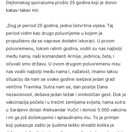
Dejtonskog sporazuma prošlo 25 godina koji je donio
kakav-takav mir.
„Dug je period 25 godina, jedna četvrtina vijeka. Taj
period vidim kao drugo poluvrijeme u kojem je
propušteno da se naprave dodatni iskoraci. U prvom
poluvremenu, tokom ratnih godina, vodili su nas najbolji
među nama, naši komandanti Armije, jedinica, četa, i
očuvali smo državu. U ovom drugom poluvremenu nisu
nas vodili najbolji među nama i, nažalost, imamo takvu
situaciju da nam se svake godine iseljava jedan grad
veličine Travnika. Sutra nam se, dan poslije Dana
nezavisnosti, dešava jedan težak i simboličan gest. Dok je
vakcinacija počela i u trećim zemljama svijeta, nama sutra
u Sarajevo dolazi Aleksandar Vučić i donosi 5.000 vakcina
i mi ga još dočekujemo i aplaudiramo mu. To je primjer
koji pokazuje zašto je ljudima teško shvatiti kolika je