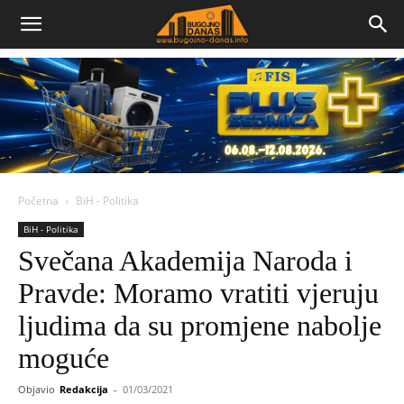
Bugojno
Danas
Početna
BiH - Politika
BiH - Politika
Svečana Akademija Naroda i
Pravde: Moramo vratiti vjeruju
ljudima da su promjene nabolje
moguće
Objavio
Redakcija
-
01/03/2021