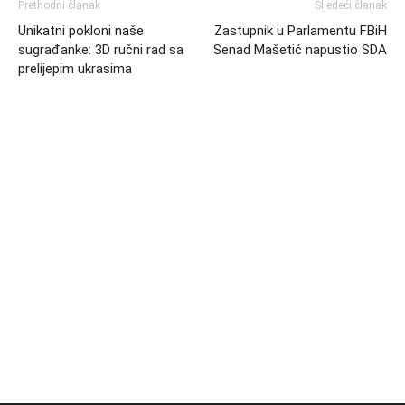
Prethodni članak
Sljedeći članak
Unikatni pokloni naše
Zastupnik u Parlamentu FBiH
sugrađanke: 3D ručni rad sa
Senad Mašetić napustio SDA
prelijepim ukrasima