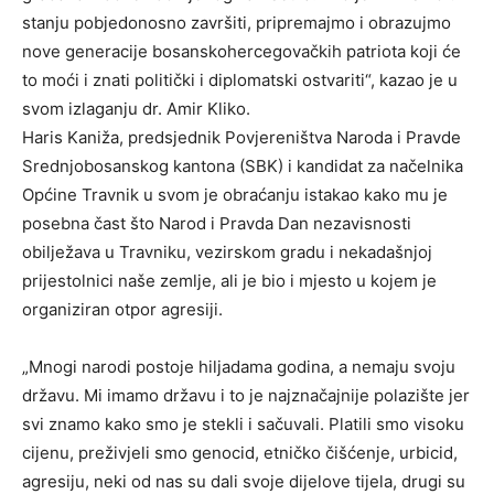
stanju pobjedonosno završiti, pripremajmo i obrazujmo
nove generacije bosanskohercegovačkih patriota koji će
to moći i znati politički i diplomatski ostvariti“, kazao je u
svom izlaganju dr. Amir Kliko.
Haris Kaniža, predsjednik Povjereništva Naroda i Pravde
Srednjobosanskog kantona (SBK) i kandidat za načelnika
Općine Travnik u svom je obraćanju istakao kako mu je
posebna čast što Narod i Pravda Dan nezavisnosti
obilježava u Travniku, vezirskom gradu i nekadašnjoj
prijestolnici naše zemlje, ali je bio i mjesto u kojem je
organiziran otpor agresiji.
„Mnogi narodi postoje hiljadama godina, a nemaju svoju
državu. Mi imamo državu i to je najznačajnije polazište jer
svi znamo kako smo je stekli i sačuvali. Platili smo visoku
cijenu, preživjeli smo genocid, etničko čišćenje, urbicid,
agresiju, neki od nas su dali svoje dijelove tijela, drugi su