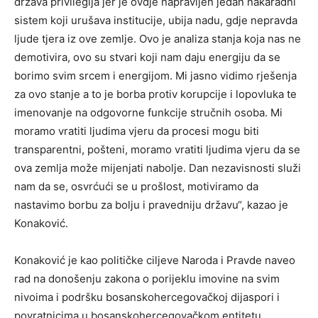
država privilegija jer je ovdje napravljen jedan nakaradni
sistem koji urušava institucije, ubija nadu, gdje nepravda
ljude tjera iz ove zemlje. Ovo je analiza stanja koja nas ne
demotivira, ovo su stvari koji nam daju energiju da se
borimo svim srcem i energijom. Mi jasno vidimo rješenja
za ovo stanje a to je borba protiv korupcije i lopovluka te
imenovanje na odgovorne funkcije stručnih osoba. Mi
moramo vratiti ljudima vjeru da procesi mogu biti
transparentni, pošteni, moramo vratiti ljudima vjeru da se
ova zemlja može mijenjati nabolje. Dan nezavisnosti služi
nam da se, osvrćući se u prošlost, motiviramo da
nastavimo borbu za bolju i pravedniju državu“, kazao je
Konaković.
Konaković je kao političke ciljeve Naroda i Pravde naveo
rad na donošenju zakona o porijeklu imovine na svim
nivoima i podršku bosanskohercegovačkoj dijaspori i
povratnicima u bosanskohercegovačkom entitetu