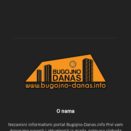
O nama
Nezavisni informativni portal Bugojno-Danas.info Prvi vam
donosimo novosti i aktuelnosti iz grada, potpuna sloboda