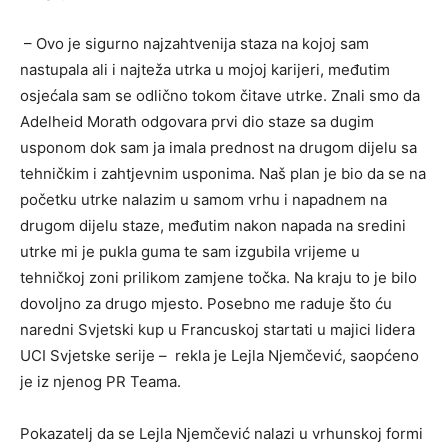
– Ovo je sigurno najzahtvenija staza na kojoj sam
nastupala ali i najteža utrka u mojoj karijeri, međutim
osjećala sam se odlično tokom čitave utrke. Znali smo da
Adelheid Morath odgovara prvi dio staze sa dugim
usponom dok sam ja imala prednost na drugom dijelu sa
tehničkim i zahtjevnim usponima. Naš plan je bio da se na
početku utrke nalazim u samom vrhu i napadnem na
drugom dijelu staze, međutim nakon napada na sredini
utrke mi je pukla guma te sam izgubila vrijeme u
tehničkoj zoni prilikom zamjene točka. Na kraju to je bilo
dovoljno za drugo mjesto. Posebno me raduje što ću
naredni Svjetski kup u Francuskoj startati u majici lidera
UCI Svjetske serije – rekla je Lejla Njemčević, saopćeno
je iz njenog PR Teama.
Pokazatelj da se Lejla Njemčević nalazi u vrhunskoj formi