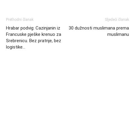
Prethodni članak
Sljedeći članak
Hrabar podvig: Cazinjanin iz
30 dužnosti muslimana prema
Francuske pješke krenuo za
muslimanu
Srebrenicu. Bez pratnje, bez
logistike…