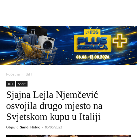
Početna
BiH
BiH
Sport
Sjajna Lejla Njemčević
osvojila drugo mjesto na
Svjetskom kupu u Italiji
Objavio
Sandi Hirkić
-
05/06/2023