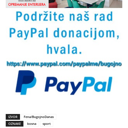
IZVOR
Fena/BugojnoDanas
OZNAKE
bosna
sport