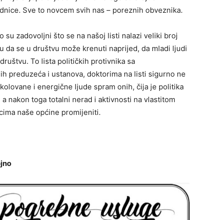
nice. Sve to novcem svih nas – poreznih obveznika.
u zadovoljni što se na našoj listi nalazi veliki broj
u da se u društvu može krenuti naprijed, da mladi ljudi
uštvu. To lista političkih protivnika sa
h preduzeća i ustanova, doktorima na listi sigurno ne
olovane i energične ljude spram onih, čija je politika
 a nakon toga totalni nerad i aktivnosti na vlastitom
cima naše općine promijeniti.
jno