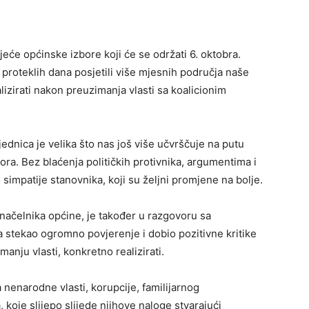
eće općinske izbore koji će se održati 6. oktobra.
u proteklih dana posjetili više mjesnih područja naše
alizirati nakon preuzimanja vlasti sa koalicionim
dnica je velika što nas još više učvrščuje na putu
ra. Bez blaćenja političkih protivnika, argumentima i
impatije stanovnika, koji su željni promjene na bolje.
 načelnika općine, je također u razgovoru sa
 stekao ogromno povjerenje i dobio pozitivne kritike
imanju vlasti, konkretno realizirati.
nenarodne vlasti, korupcije, familijarnog
koje slijepo slijede njihove naloge stvarajući