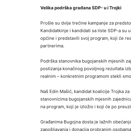
Velika podrška građana SDP- u i Trojki
Prošle su dvije trećine kampanje za predstoj
Kandidatkinje i kandidati sa liste SDP-a su 
općine i predstavili svoj program, koji će re
partnerima.
Podrška stanovnika bugojanskih mjesnih zaje
postizanja konačnog povoljnog rezultata izbo
realnim – konkretnim programom stekli smo s
Naš Edin Mašić, kandidat koalicije Trojka za
stanovnicima bugojanskih mjesnih zajednica
na program, koji je izložio i koji će po preuz
Građanima Bugojna dosta je lažnih obećanja 
zapošljavanja i donacija probranim osobama, 