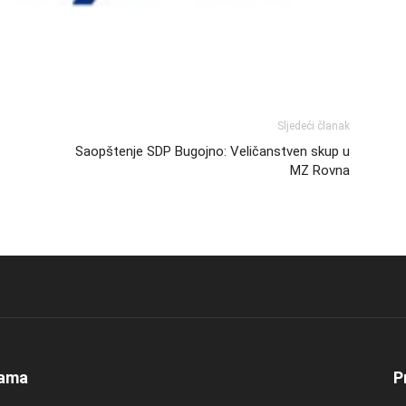
Sljedeći članak
Saopštenje SDP Bugojno: Veličanstven skup u
MZ Rovna
ama
P