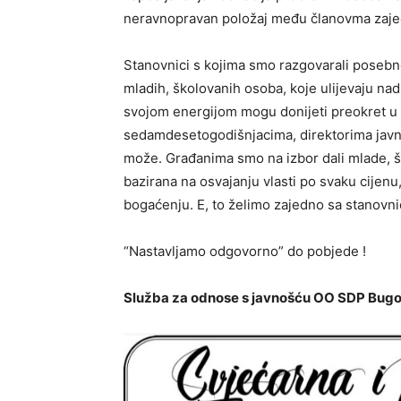
neravnopravan položaj među članovma zajed
Stanovnici s kojima smo razgovarali posebno s
mladih, školovanih osoba, koje ulijevaju nad
svojom energijom mogu donijeti preokret u dr
sedamdesetogodišnjacima, direktorima javni
može. Građanima smo na izbor dali mlade, šk
bazirana na osvajanju vlasti po svaku cijenu,
bogaćenju. E, to želimo zajedno sa stanovni
“Nastavljamo odgovorno” do pobjede !
Služba za odnose s javnošću OO SDP Bugo