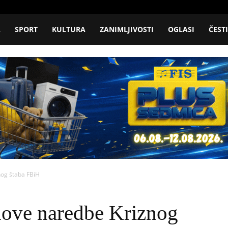
A
SPORT
KULTURA
ZANIMLJIVOSTI
OGLASI
ČEST
nog štaba FBiH
 nove naredbe Kriznog