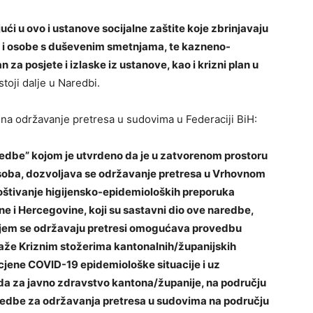
ući u ovo i ustanove socijalne zaštite koje zbrinjavaju
u i osobe s duševenim smetnjama, te kazneno-
 za posjete i izlaske iz ustanove, kao i krizni plan u
 stoji dalje u Naredbi.
 na održavanje pretresa u sudovima u Federaciji BiH:
aredbe” kojom je utvrdeno da je u zatvorenom prostoru
 osoba, dozvoljava se održavanje pretresa u Vrhovnom
oštivanje higijensko-epidemioloških preporuka
e i Hercegovine, koji su sastavni dio ove naredbe,
kojem se održavaju pretresi omogućava provedbu
alaže Kriznim stožerima kantonalnih/županijskih
cjene COVID-19 epidemiološke situacije i uz
a za javno zdravstvo kantona/županije, na području
redbe za održavanja pretresa u sudovima na području