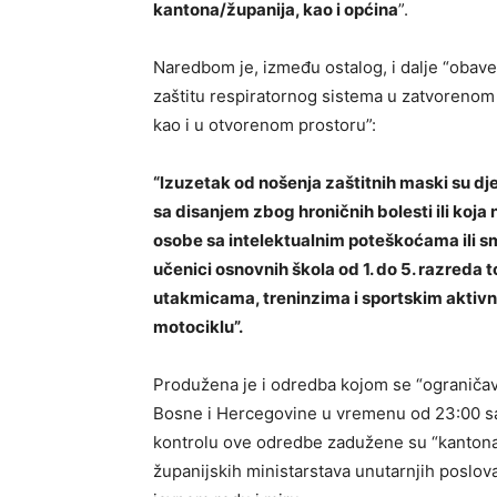
kantona/županija, kao i općina
”.
Naredbom je, između ostalog, i dalje “obave
zaštitu respiratornog sistema u zatvorenom
kao i u otvorenom prostoru”:
“lzuzetak od nošenja zaštitnih maski su d
sa disanjem zbog hroničnih bolesti ili koj
osobe sa intelektualnim poteškoćama ili s
učenici osnovnih škola od 1. do 5. razreda 
utakmicama, treninzima i sportskim aktivno
motociklu”.
Produžena je i odredba kojom se “ograničava
Bosne i Hercegovine u vremenu od 23:00 sat
kontrolu ove odredbe zadužene su “kantonal
županijskih ministarstava unutarnjih poslo