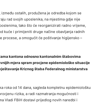
, između ostalih, produžena je odredba kojom se
aju rad svojih uposlenika, na mjestima gdje nije
slenima, tako što će reorganizirati radno vrijeme,
d kuće i primijeniti druge načine obavljanja radnih
dne procese, a omogućit će poštivanje higijensko –
adama kantona odnosno kantonalnim štabovima
vnijih mjera spram procjene epidemiološke situacije
vještavanje Kriznog štaba Federalnog ministarstva
teka roka od 14 dana, sagleda kompletnu epidemiološku
procjenu rizika, a radi razmatranja mogućnosti i
a Vladi FBiH dostavi prijedlog novih naredbi i