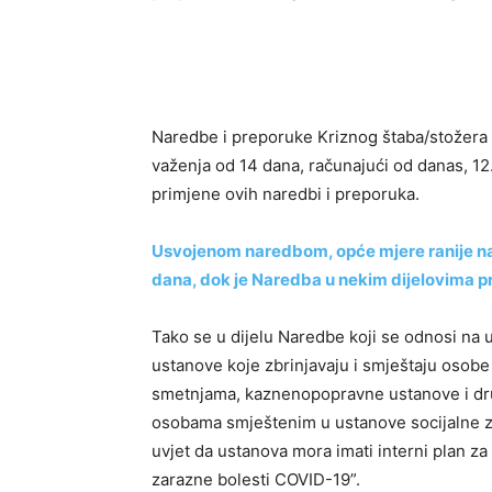
Naredbe i preporuke Kriznog štaba/stožera
važenja od 14 dana, računajući od danas, 12
primjene ovih naredbi i preporuka.
Usvojenom naredbom, opće mjere ranije na
dana, dok je Naredba u nekim dijelovima p
Tako se u dijelu Naredbe koji se odnosi na u
ustanove koje zbrinjavaju i smještaju osob
smetnjama, kaznenopopravne ustanove i drug
osobama smještenim u ustanove socijalne zaš
uvjet da ustanova mora imati interni plan za 
zarazne bolesti COVID-19”.