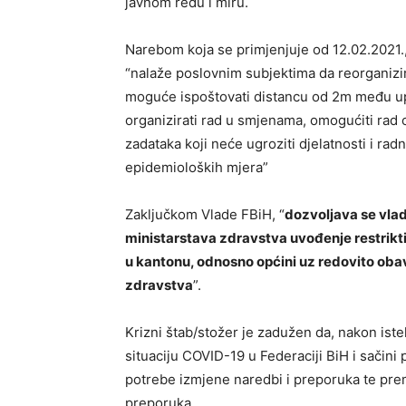
javnom redu i miru.
Narebom koja se primjenjuje od 12.02.2021.
“nalaže poslovnim subjektima da reorganizir
moguće ispoštovati distancu od 2m među upo
organizirati rad u smjenama, omogućiti rad o
zadataka koji neće ugroziti djelatnosti i ra
epidemioloških mjera”
Zaključkom Vlade FBiH, “
dozvoljava se vl
ministarstava zdravstva uvođenje restrikti
u kantonu, odnosno općini uz redovito oba
zdravstva
”.
Krizni štab/stožer je zadužen da, nakon is
situaciju COVID-19 u Federaciji BiH i sačini 
potrebe izmjene naredbi i preporuka te prem
preporuka.