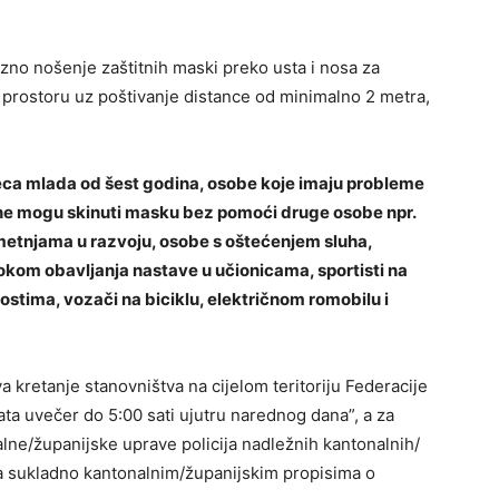
zno nošenje zaštitnih maski preko usta i nosa za
 prostoru uz poštivanje distance od minimalno 2 metra,
jeca mlada od šest godina, osobe koje imaju probleme
a ne mogu skinuti masku bez pomoći druge osobe npr.
metnjama u razvoju, osobe s oštećenjem sluha,
tokom obavljanja nastave u učionicama, sportisti na
stima, vozači na biciklu, električnom romobilu i
 kretanje stanovništva na cijelom teritoriju Federacije
a uvečer do 5:00 sati ujutru narednog dana”, a za
ne/županijske uprave policija nadležnih kantonalnih/
va sukladno kantonalnim/županijskim propisima o