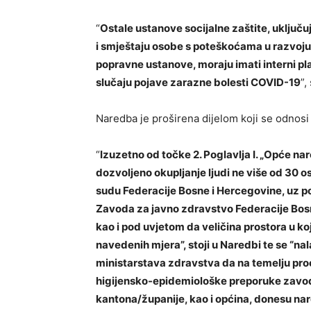
“
Ostale ustanove socijalne zaštite, uključuj
i smještaju osobe s poteškoćama u razvoj
popravne ustanove, moraju imati interni plan
slučaju pojave zarazne bolesti COVID-19
”,
Naredba je proširena dijelom koji se odnosi
“
Izuzetno od točke 2. Poglavlja I. „Opće n
dozvoljeno okupljanje ljudi ne više od 30
sudu Federacije Bosne i Hercegovine, uz p
Zavoda za javno zdravstvo Federacije Bosn
kao i pod uvjetom da veličina prostora u 
navedenih mjera”, stoji u Naredbi te se “n
ministarstava zdravstva da na temelju pro
higijensko-epidemiološke preporuke zavod
kantona/županije, kao i općina, donesu na