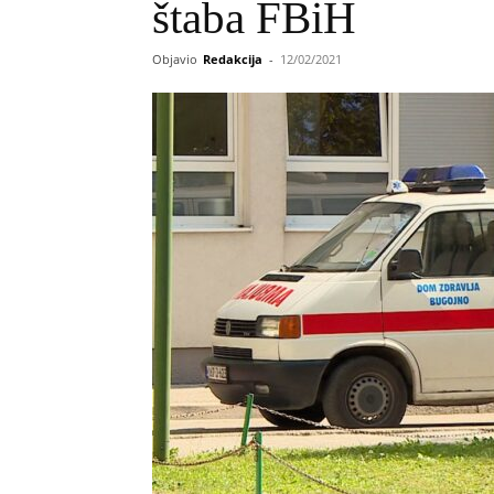
štaba FBiH
Objavio
Redakcija
-
12/02/2021