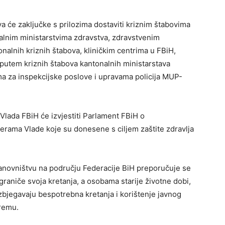
a će zaključke s prilozima dostaviti kriznim štabovima
nalnim ministarstvima zdravstva, zdravstvenim
alnih kriznih štabova, kliničkim centrima u FBiH,
 putem kriznih štabova kantonalnih ministarstava
ma za inspekcijske poslove i upravama policija MUP-
Vlada FBiH će izvjestiti Parlament FBiH o
mjerama Vlade koje su donesene s ciljem zaštite zdravlja
novništvu na području Federacije BiH preporučuje se
ograniče svoja kretanja, a osobama starije životne dobi,
zbjegavaju bespotrebna kretanja i korištenje javnog
premu.