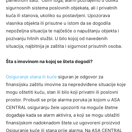
pametnom satu. Osim toga, alarm poznajemo u obliku
sigurnosnih sistema poslovnih objekata, ali i privatnih
kuća ili stanova, ukoliko su postavljeni. Upozorava
vlasnika objekta ili prisutne u istom da se dogodila
nepoželjna situacija te najčešće o napuštanju objekta i
pozivanju hitnih službi. U bilo kojoj od navedenih
situacija, najbitnija je zaštita i sigurnost prisutnih osoba.
Šta s imovinom na kojoj se šteta dogodi?
Osiguranje stana ili kuće
siguran je odgovor za
finansijsku zaštitu imovine za nepredviđene situacije koje
mogu oštetiti kuću, stan ili bilo koji privatni ili poslovni
prostor. Probudi se prije alarma poruka je kojom u ASA
CENTRAL osiguranju žele upozoriti na moguće štetne
događaje kada se alarm aktivira, a koji se mogu ublažiti
finansijskom nadoknadom štete uz ugovoreni proizvod
Osiguranje kuće ili stana prije alarma. Na ASA CENTRAL