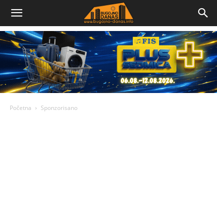
Bugojno
Danas
Početna
Sponzorisano