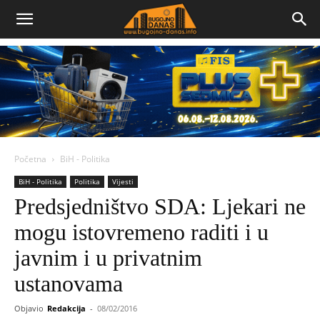
Bugojno
Danas
Početna
BiH - Politika
BiH - Politika
Politika
Vijesti
Predsjedništvo SDA: Ljekari ne
mogu istovremeno raditi i u
javnim i u privatnim
ustanovama
Objavio
Redakcija
-
08/02/2016