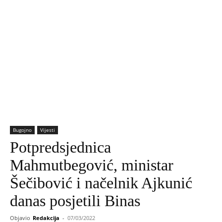
Bugojno
Vijesti
Potpredsjednica
Mahmutbegović, ministar
Šečibović i načelnik Ajkunić
danas posjetili Binas
Objavio
Redakcija
-
07/03/2022