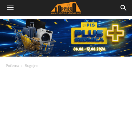
Bugojno
Danas
Početna
Bugojno