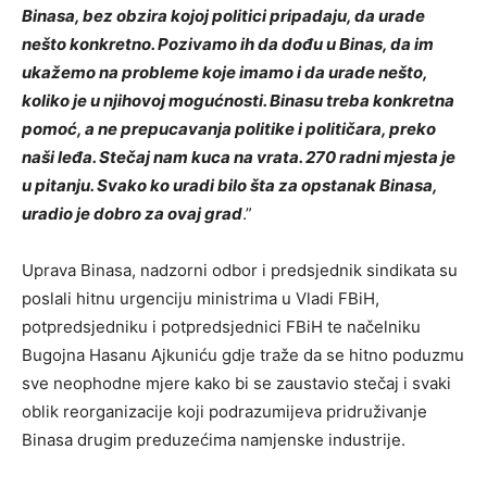
Binasa, bez obzira kojoj politici pripadaju, da urade
nešto konkretno. Pozivamo ih da dođu u Binas, da im
ukažemo na probleme koje imamo i da urade nešto,
koliko je u njihovoj mogućnosti. Binasu treba konkretna
pomoć, a ne prepucavanja politike i političara, preko
naši leđa. Stečaj nam kuca na vrata. 270 radni mjesta je
u pitanju. Svako ko uradi bilo šta za opstanak Binasa,
uradio je dobro za ovaj grad
.”
Uprava Binasa, nadzorni odbor i predsjednik sindikata su
poslali hitnu urgenciju ministrima u Vladi FBiH,
potpredsjedniku i potpredsjednici FBiH te načelniku
Bugojna Hasanu Ajkuniću gdje traže da se hitno poduzmu
sve neophodne mjere kako bi se zaustavio stečaj i svaki
oblik reorganizacije koji podrazumijeva pridruživanje
Binasa drugim preduzećima namjenske industrije.