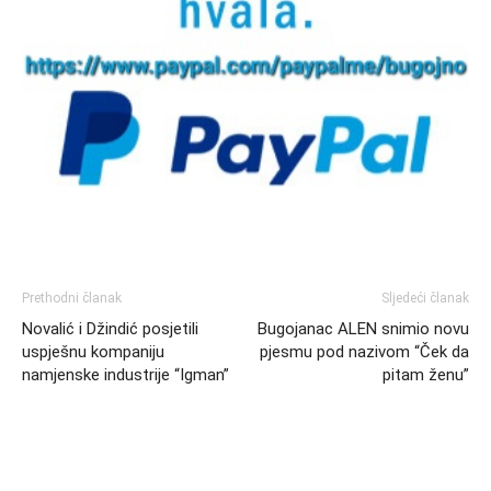
Prethodni članak
Sljedeći članak
Novalić i Džindić posjetili
Bugojanac ALEN snimio novu
uspješnu kompaniju
pjesmu pod nazivom “Ček da
namjenske industrije “Igman”
pitam ženu”