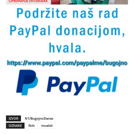
IZVOR
N1/BugojnoDanas
OZNAKE
fbih
invalidi