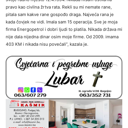
pravo kao civilna žrtva rata. Rekli su mi nemate rane,
pitala sam kakve rane gospođo draga. Najveća rana je
kada čovjek ne vidi. Imala sam 15 operacija. Sve je moja
firma Energopetrol i dobri ljudi to platila. Nikada država mi
nije dala nijedna dinar osim moje firme. Od 2009. imama
403 KM i nikada nisu povećali”, kazala je.