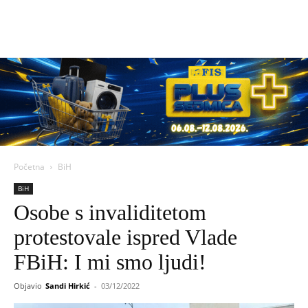
Početna
BiH
BiH
Osobe s invaliditetom
protestovale ispred Vlade
FBiH: I mi smo ljudi!
Objavio
Sandi Hirkić
-
03/12/2022