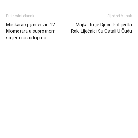
Prethodni članak
Sljedeći članak
Muškarac pijan vozio 12
Majka Troje Djece Pobijedila
kilometara u suprotnom
Rak: Liječnici Su Ostali U Čudu
smjeru na autoputu