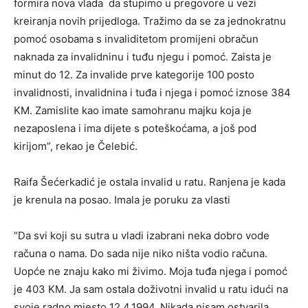
formira nova vlada da stupimo u pregovore u vezi
kreiranja novih prijedloga. Tražimo da se za jednokratnu
pomoć osobama s invaliditetom promijeni obračun
naknada za invalidninu i tuđu njegu i pomoć. Zaista je
minut do 12. Za invalide prve kategorije 100 posto
invalidnosti, invalidnina i tuđa i njega i pomoć iznose 384
KM. Zamislite kao imate samohranu majku koja je
nezaposlena i ima dijete s poteškoćama, a još pod
kirijom”, rekao je Čelebić.
Raifa Šećerkadić je ostala invalid u ratu. Ranjena je kada
je krenula na posao. Imala je poruku za vlasti
“Da svi koji su sutra u vladi izabrani neka dobro vode
računa o nama. Do sada nije niko ništa vodio računa.
Uopće ne znaju kako mi živimo. Moja tuđa njega i pomoć
je 403 KM. Ja sam ostala doživotni invalid u ratu idući na
svoje radno mjesto 12.4.1994. Nikada nisam ostvarila