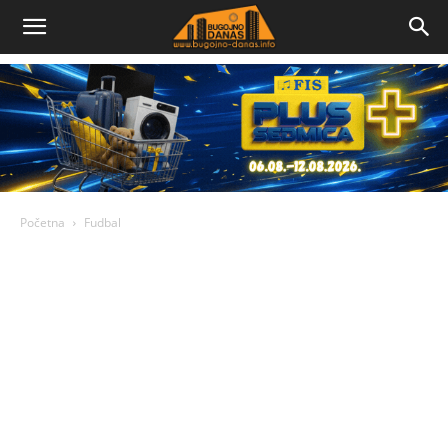
Bugojno
Danas
Početna
Fudbal