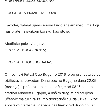
– NET-FLET D.O.O. BUGOJNO;
– GOSPODIN NAMIR HALILOVIĆ;
Također, zahvaljujemo našim bugojanskim medijima, koji
nas prate na svakom koraku, kao što su:
Medijsko pokroviteljstvo:
– PORTAL BUGOJNO.BA;
– PORTAL BUGOJNO DANAS
Omladinski Futsal Cup Bugojno 2016 je po prvi puta će se
obilježavati povodom Dana općine Bugojno dana 22.05.
(nedelja), i početak utakmice počinje od 08.15 sati na
stadion Mladost Bugojno, a našim dragim prijateljima-
učesnicima turnira želimo dobrodošlicu, da uživaju kroz
sportsko druženje i da vide naš lijep grad Bugojno, jer